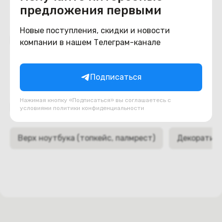
предложения первыми
Новые поступления, скидки и новости
Похожие товары
компании в нашем Телеграм-канале
Подписаться
Нажимая кнопку «Подписаться» вы соглашаетесь с
Подборки товаров в категории
условиями
политики конфиденциальности
Верх ноутбука (топкейс, палмрест)
Декоративн