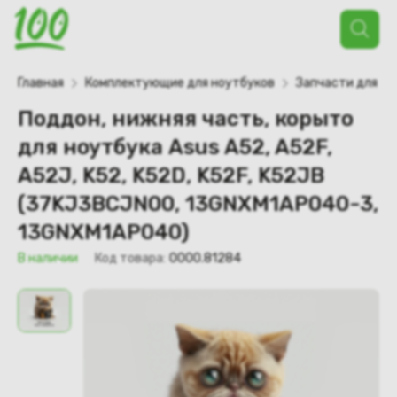
Поиск
товаров
Главная
Комплектующие для ноутбуков
Запчасти для но
Поддон, нижняя часть, корыто
для ноутбука Asus A52, A52F,
A52J, K52, K52D, K52F, K52JB
(37KJ3BCJN00, 13GNXM1AP040-3,
13GNXM1AP040)
В наличии
Код товара:
0000.81284