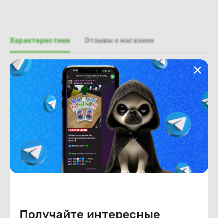
Характеристики
Отзывы о магазине
Общая информация
Производитель
Asus
Тип товара
Поддон, нижняя часть, корыто
Состояние
Недостатки
состояние ,запрос фото
уточнять у менеджеров
Состояние
Б/У
Внешний вид
состояние ,запрос фото
уточнять у менеджеров
Получайте интересные