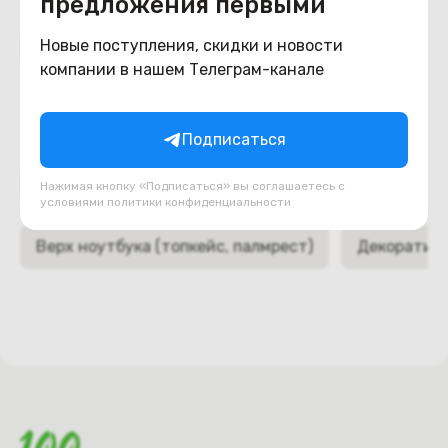
предложения первыми
Похожие товары
Новые поступления, скидки и новости
компании в нашем Телеграм-канале
Подписаться
Подборки товаров в категории
Нажимая кнопку «Подписаться» вы соглашаетесь с
условиями
политики конфиденциальности
Верх ноутбука (топкейс, палмрест)
Декоративн