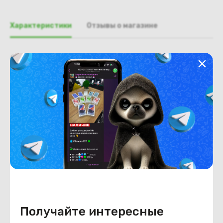
Характеристики
Отзывы о магазине
Общая информация
Производитель
Asus
Тип товара
Поддон, нижняя часть, корыто
Состояние
Недостатки
состояние, запрос фото
уточнять у менеджера.
Состояние
Б/У
Внешний вид
состояние, запрос фото
уточнять у менеджера.
Получайте интересные