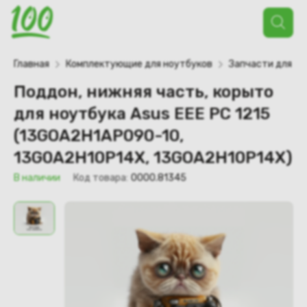
Поиск
товаров
Главная
Комплектующие для ноутбуков
Запчасти для но
Поддон, нижняя часть, корыто
для ноутбука Asus EEE PC 1215
(13GOA2H1AP090-10,
13G0A2H10P14X, 13GOA2H10P14X)
В наличии
Код товара:
0000.81345