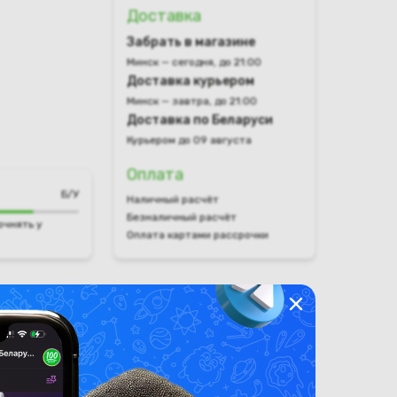
Доставка
Забрать в магазине
Минск — сегодня, до 21:00
Доставка курьером
Минск — завтра, до 21:00
Доставка по Беларуси
Курьером до 09 августа
Оплата
Б/У
Наличный расчёт
Безналичный расчёт
очнять у
Оплата картами рассрочки