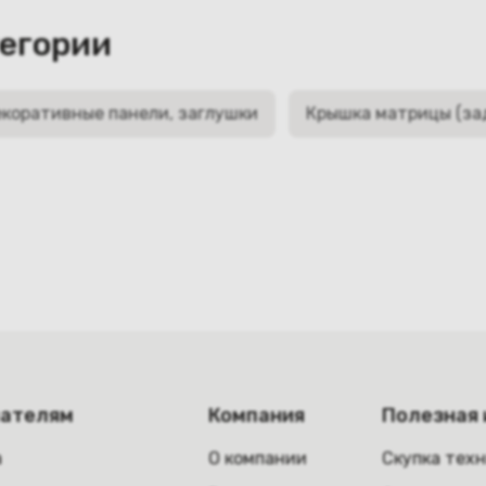
тегории
коративные панели, заглушки
Крышка матрицы (за
пателям
Компания
Полезная
а
О компании
Скупка тех