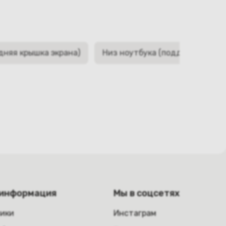
дняя крышка экрана)
Низ ноутбука (поддон, корыто,
 информация
Мы в соцсетях
ники
Инстаграм