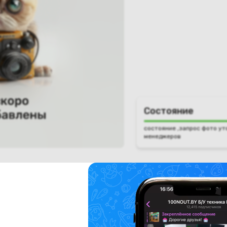
Состояние
состояние ,запрос фото ут
менеджеров