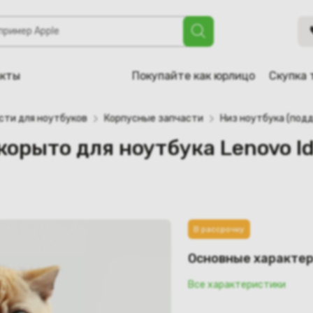
я ноутбука Lenovo IdeaPad Z510 (AP0T2000900)
акты
Покупайте как юрлицо
Скупка 
сти для ноутбуков
Корпусные запчасти
Низ ноутбука (подд
корыто для ноутбука Lenovo I
В рассрочку
Основные характе
Все характеристики