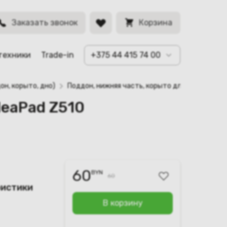
BYN
Заказать звонок
Корзина
техники
Trade-in
+375 44 415 74 00
он, корыто, дно)
Поддон, нижняя часть, корыто для ноутбука 
deaPad Z510
60
BYN
60
ристики
В корзину