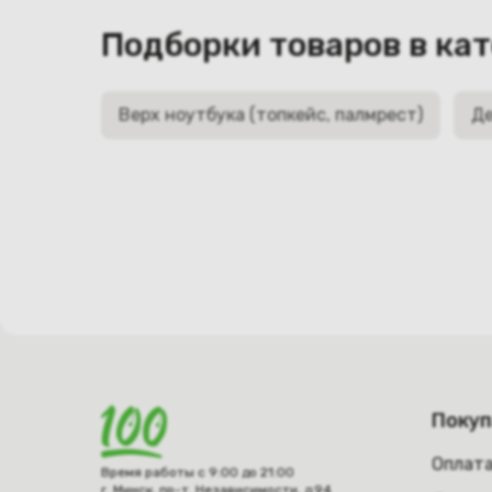
Подборки товаров в ка
Верх ноутбука (топкейс, палмрест)
Де
Поку
Оплат
Время работы с 9:00 до 21:00
г. Минск, пр-т. Независимости, д.94