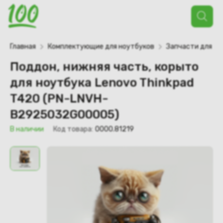
Поиск
товаров
Главная
Комплектующие для ноутбуков
Запчасти для но
Поддон, нижняя часть, корыто
для ноутбука Lenovo Thinkpad
T420 (PN-LNVH-
B2925032G00005)
В наличии
Код товара:
0000.81219