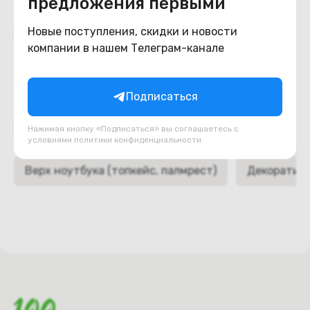
предложения первыми
Похожие товары
Новые поступления, скидки и новости
компании в нашем Телеграм-канале
Подписаться
Подборки товаров в категории
Нажимая кнопку «Подписаться» вы соглашаетесь с
условиями
политики конфиденциальности
Верх ноутбука (топкейс, палмрест)
Декоративн