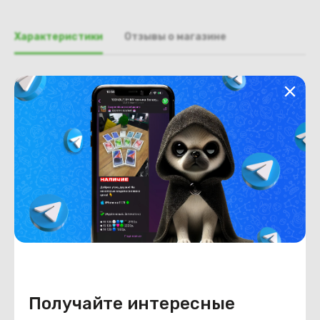
Характеристики
Отзывы о магазине
Общая информация
Производитель
Lenovo
Тип товара
Поддон, нижняя часть, корыто
Состояние
Недостатки
состояние ,запрос фото
уточнять у менеджеров
Состояние
Б/У
Внешний вид
состояние ,запрос фото
уточнять у менеджеров
Получайте интересные