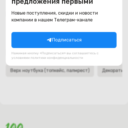
предложения первыми
Похожие товары
Новые поступления, скидки и новости
компании в нашем Телеграм-канале
Подписаться
Подборки товаров в категории
Нажимая кнопку «Подписаться» вы соглашаетесь с
условиями
политики конфиденциальности
Верх ноутбука (топкейс, палмрест)
Декоративн