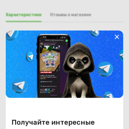
Характеристики
Отзывы о магазине
Общая информация
Производитель
Acer
Тип товара
рамка крышки матрицы
Состояние
Недостатки
состояние, запрос фото
уточнять у менеджера.
Состояние
Б/У
Внешний вид
состояние, запрос фото
уточнять у менеджера.
Получайте интересные