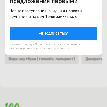
предложения первыми
Похожие товары
Новые поступления, скидки и новости
компании в нашем Телеграм-канале
Подписаться
Подборки товаров в категории
Нажимая кнопку «Подписаться» вы соглашаетесь с
условиями
политики конфиденциальности
Верх ноутбука (топкейс, палмрест)
Декоративн