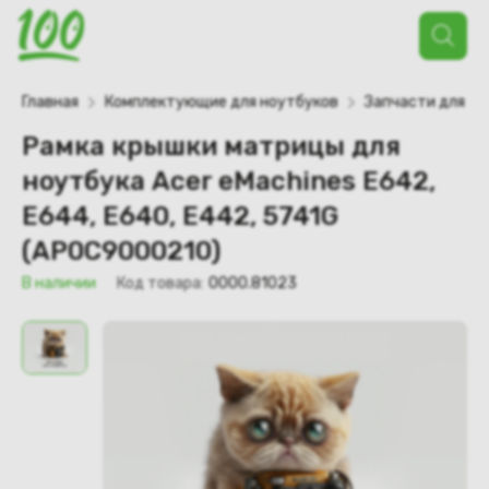
Поиск
товаров
Главная
Комплектующие для ноутбуков
Запчасти для но
Рамка крышки матрицы для
ноутбука Acer eMachines E642,
E644, E640, E442, 5741G
(AP0C9000210)
В наличии
Код товара:
0000.81023