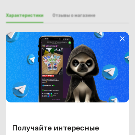
Характеристики
Отзывы о магазине
Общая информация
Производитель
eMachines
Тип товара
рамка крышки матрицы
Состояние
Недостатки
состояние, запрос фото
уточнять у менеджера.
Состояние
Б/У
Внешний вид
состояние, запрос фото
уточнять у менеджера.
Получайте интересные