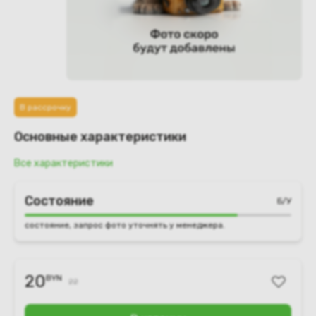
В рассрочку
Основные характеристики
Все характеристики
Состояние
Б/У
состояние, запрос фото уточнять у менеджера.
20
BYN
22