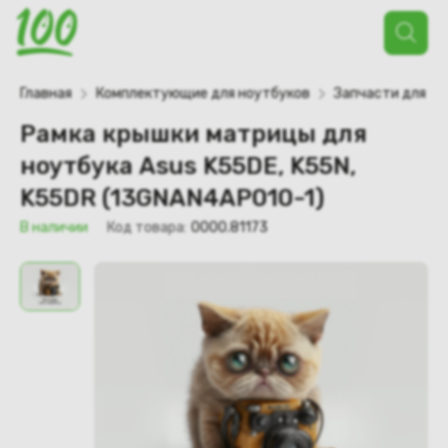
Поиск
товаров
Главная
Комплектующие для ноутбуков
Запчасти для но
Рамка крышки матрицы для
ноутбука Asus K55DE, K55N,
K55DR (13GNAN4AP010-1)
В наличии
Код товара:
0000.81173