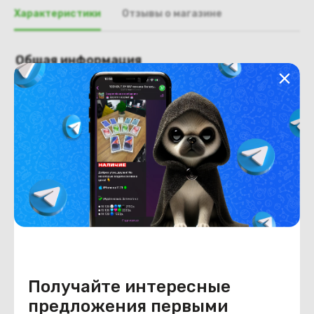
Характеристики
Отзывы о магазине
Общая информация
Производитель
Asus
Тип товара
рамка крышки матрицы
Состояние
Недостатки
состояние, запрос фото
уточнять у менеджера.
Состояние
Б/У
Внешний вид
состояние, запрос фото
уточнять у менеджера.
Получайте интересные
предложения первыми