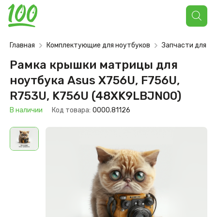
Поиск
товаров
Главная
Комплектующие для ноутбуков
Запчасти для но
Рамка крышки матрицы для
ноутбука Asus X756U, F756U,
R753U, K756U (48XK9LBJN00)
В наличии
Код товара:
0000.81126