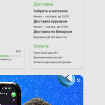
Доставка
Забрать в магазине
Минск — сегодня, до 21:00
Доставка курьером
Минск — завтра, до 21:00
Доставка по Беларуси
Курьером до 09 августа
Оплата
Б/У
Наличный расчёт
Безналичный расчёт
очнять у
Оплата картами рассрочки