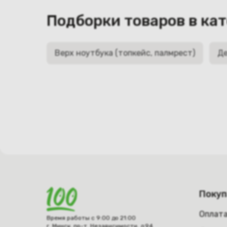
Подборки товаров в ка
Верх ноутбука (топкейс, палмрест)
Де
Поку
Оплат
Время работы с 9:00 до 21:00
г. Минск, пр-т. Независимости, д.94