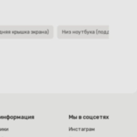
дняя крышка экрана)
Низ ноутбука (поддон, корыто,
 информация
Мы в соцсетях
ники
Инстаграм