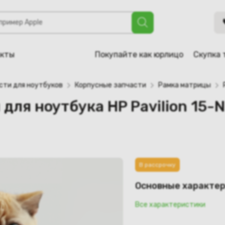
ука HP Pavilion 15-N (ZYU38U65TP003, ZYU39U65TP203)
акты
Покупайте как юрлицо
Скупка 
сти для ноутбуков
Корпусные запчасти
Рамка матрицы
для ноутбука HP Pavilion 15-
В рассрочку
Основные характе
Все характеристики