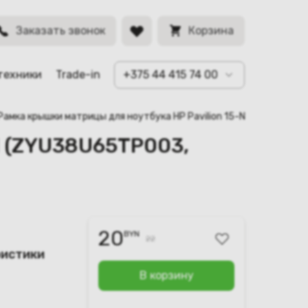
BYN
Заказать звонок
Корзина
техники
Trade-in
+375 44 415 74 00
Рамка крышки матрицы для ноутбука HP Pavilion 15-N (ZYU38U6
N (ZYU38U65TP003,
20
BYN
22
ристики
В корзину