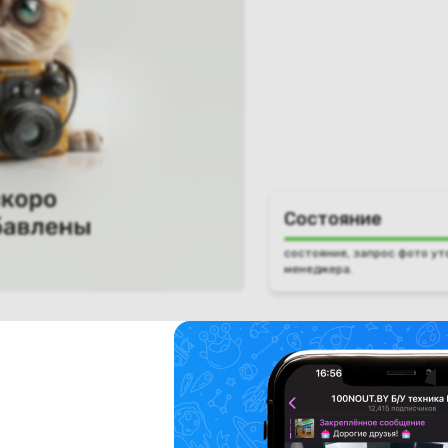
Состояние
состояние, запрос фото ут
менеджера.