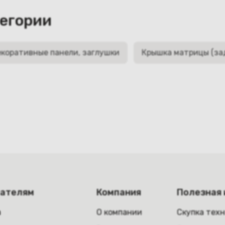
тегории
коративные панели, заглушки
Крышка матрицы (за
пателям
Компания
Полезная
а
О компании
Скупка тех