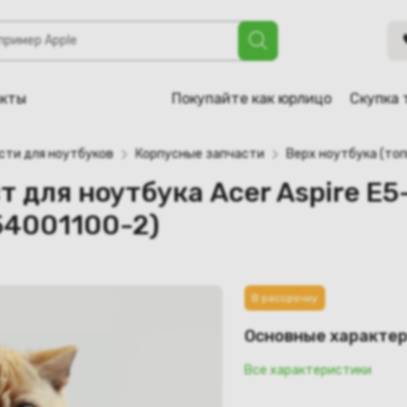
бука Acer Aspire E5-521, E5-511, E5-571, E5-531 (AP154000
акты
Покупайте как юрлицо
Скупка 
сти для ноутбуков
Корпусные запчасти
Верх ноутбука (топ
 для ноутбука Acer Aspire E5-
54001100-2)
В рассрочку
Основные характе
Все характеристики