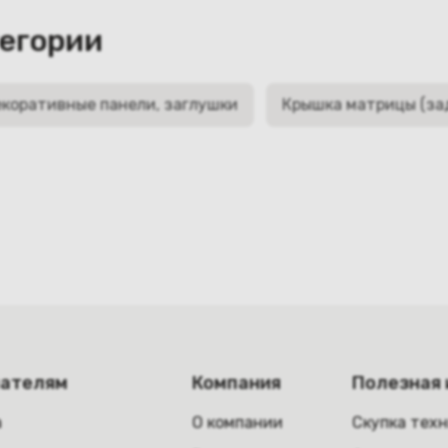
тегории
коративные панели, заглушки
Крышка матрицы (за
пателям
Компания
Полезная
а
О компании
Скупка тех