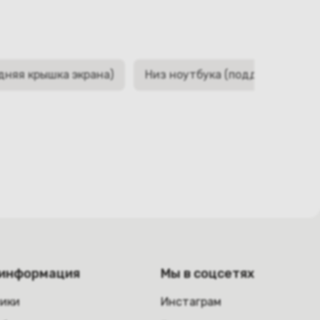
дняя крышка экрана)
Низ ноутбука (поддон, корыто,
 информация
Мы в соцсетях
ники
Инстаграм