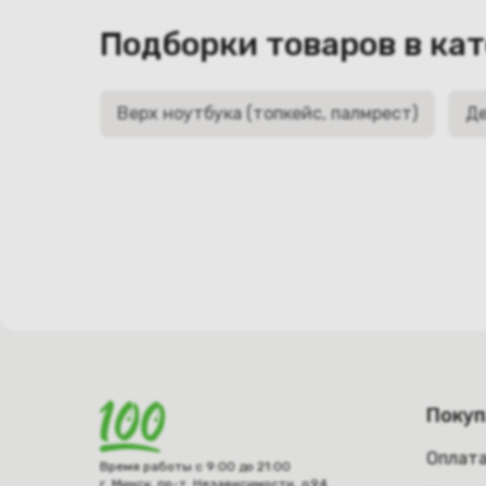
Подборки товаров в ка
Верх ноутбука (топкейс, палмрест)
Де
Поку
Оплат
Время работы с 9:00 до 21:00
г. Минск, пр-т. Независимости, д.94