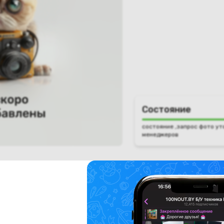
Состояние
состояние ,запрос фото ут
менеджеров