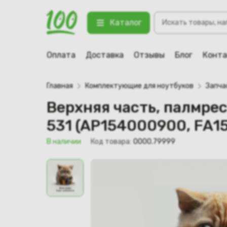
Верхняя часть, палмрест для ноут
Поиск
2)
Каталог
товаров
123 В наличии
Оплата
Доставка
Отзывы
Блог
Конт
Главная
Комплектующие для ноутбуков
Запча
Верхняя часть, палмрест
531 (AP154000900, FA1
В наличии
Код товара:
0000.79999