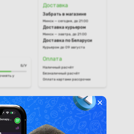
Доставка
Забрать в магазине
Минск — сегодня, до 21:00
Доставка курьером
Минск — завтра, до 21:00
Доставка по Беларуси
Курьером до 09 августа
Оплата
Б/У
Наличный расчёт
Безналичный расчёт
очнять у
Оплата картами рассрочки