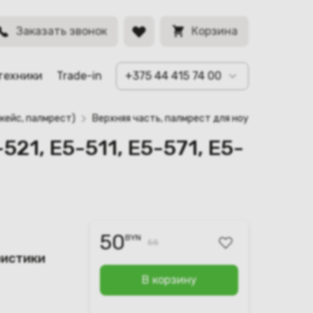
900, FA154001100-
BYN
Заказать звонок
Корзина
техники
Trade-in
+375 44 415 74 00
кейс, палмрест)
Верхняя часть, палмрест для ноутбука Acer As
521, E5-511, E5-571, E5-
50
BYN
55
ристики
В корзину