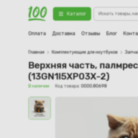
Поиск
Верхняя часть, палмрест для ноут
Каталог
товаров
123 В наличии
Оплата
Доставка
Отзывы
Блог
Конт
Главная
Комплектующие для ноутбуков
Запча
Верхняя часть, палмрес
(13GN1I5XP03X-2)
В наличии
Код товара:
0000.80698