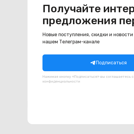
Общая информация
Получайте инте
Производитель
Asus
предложения пе
Тип товара
Палмрест
Новые поступления, скидки и новости
Состояние
нашем Телеграм-канале
Недостатки
состояние ,запрос фото
Состояние
Б/У
Подписаться
Внешний вид
состояние ,запрос фото
Нажимая кнопку «Подписаться» вы соглашаетесь 
конфиденциальности
Похожие товары