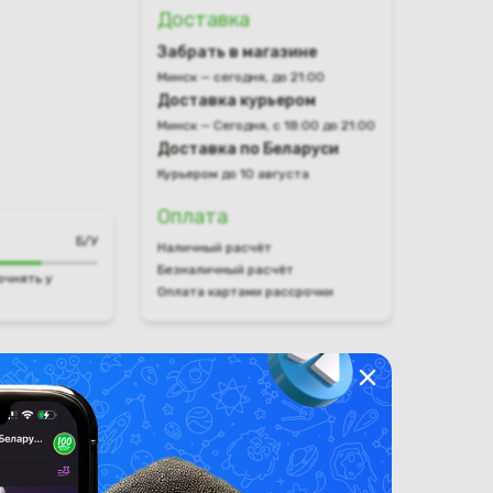
Доставка
Забрать в магазине
Минск — сегодня, до 21:00
Доставка курьером
Минск — Сегодня, с 18:00 до 21:00
Доставка по Беларуси
Курьером до 10 августа
Оплата
Б/У
Наличный расчёт
Безналичный расчёт
очнять у
Оплата картами рассрочки