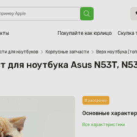
бука Asus N53T, N53D, N53DA (13GN1I5XP03X-2)
акты
Покупайте как юрлицо
Скупка 
сти для ноутбуков
Корпусные запчасти
Верх ноутбука (топ
т для ноутбука Asus N53T, N5
В рассрочку
Основные характе
Все характеристики