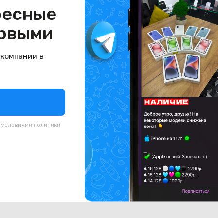
ресные
рвыми
 компании в
 уточнять у менеджеров
 уточнять у менеджеров
с условиями
политики