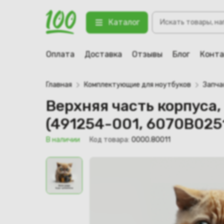
Поиск
Верхняя часть корпуса, палмрест
Каталог
товаров
123 В наличии
Оплата
Доставка
Отзывы
Блог
Конт
Главная
Комплектующие для ноутбуков
Запча
Верхняя часть корпуса,
(491254-001, 6070B025
В наличии
Код товара:
0000.80011