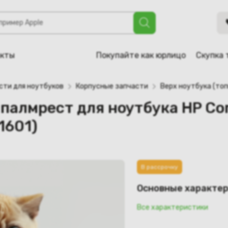
 для ноутбука HP Compaq 6735S, 6730S (491254-001, 6070
акты
Покупайте как юрлицо
Скупка 
сти для ноутбуков
Корпусные запчасти
Верх ноутбука (топ
 палмрест для ноутбука HP C
1601)
В рассрочку
Основные характе
Все характеристики