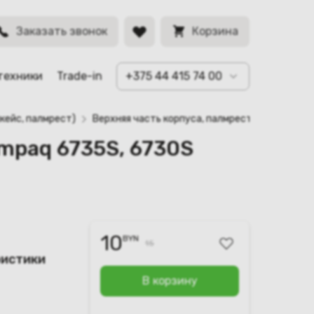
B0251601)
BYN
Заказать звонок
Корзина
техники
Trade-in
+375 44 415 74 00
кейс, палмрест)
Верхняя часть корпуса, палмрест для ноутбу
ompaq 6735S, 6730S
10
BYN
15
ристики
В корзину