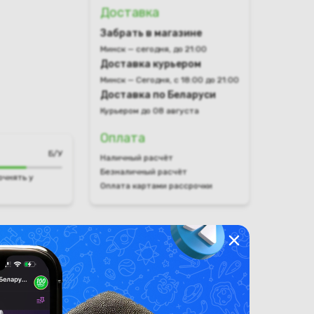
Доставка
Забрать в магазине
Минск — сегодня, до 21:00
Доставка курьером
Минск — Сегодня, с 18:00 до 21:00
Доставка по Беларуси
Курьером до 08 августа
Оплата
Б/У
Наличный расчёт
Безналичный расчёт
очнять у
Оплата картами рассрочки