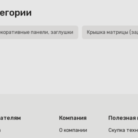
тегории
коративные панели, заглушки
Крышка матрицы (за
пателям
Компания
Полезная
а
О компании
Скупка тех