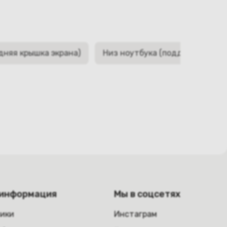
дняя крышка экрана)
Низ ноутбука (поддон, корыто,
 информация
Мы в соцсетях
ники
Инстаграм