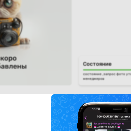
Состояние
состояние ,запрос фото ут
менеджеров