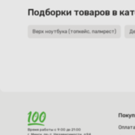
Подборки товаров в ка
Верх ноутбука (топкейс, палмрест)
Де
Поку
Оплат
Время работы с 9:00 до 21:00
г. Минск, пр-т. Независимости, д.94