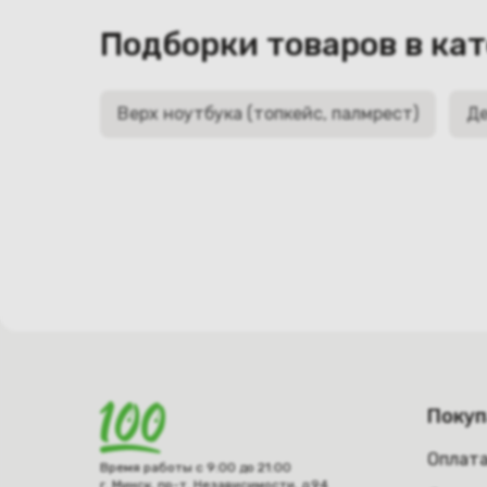
Подборки товаров в ка
Верх ноутбука (топкейс, палмрест)
Де
Поку
Оплат
Время работы с 9:00 до 21:00
г. Минск, пр-т. Независимости, д.94