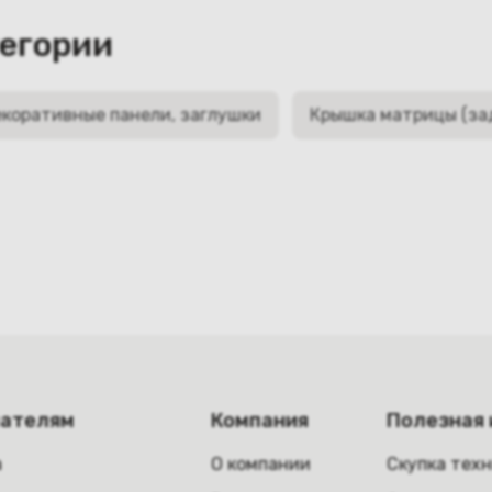
тегории
коративные панели, заглушки
Крышка матрицы (за
пателям
Компания
Полезная
а
О компании
Скупка тех