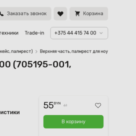
BYN
Заказать звонок
Корзина
техники
Trade-in
+375 44 415 74 00
кейс, палмрест)
Верхняя часть, палмрест для ноутбука HP En
00 (705195-001,
55
BYN
61
ристики
В корзину