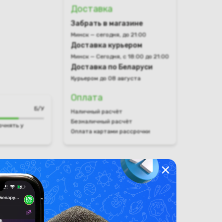
Доставка
Забрать в магазине
Минск — сегодня, до 21:00
Доставка курьером
Минск — Сегодня, с 18:00 до 21:00
Доставка по Беларуси
Курьером до 08 августа
Оплата
Б/У
Наличный расчёт
Безналичный расчёт
очнять у
Оплата картами рассрочки