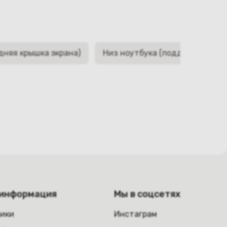
дняя крышка экрана)
Низ ноутбука (поддон, корыто,
 информация
Мы в соцсетях
ники
Инстаграм