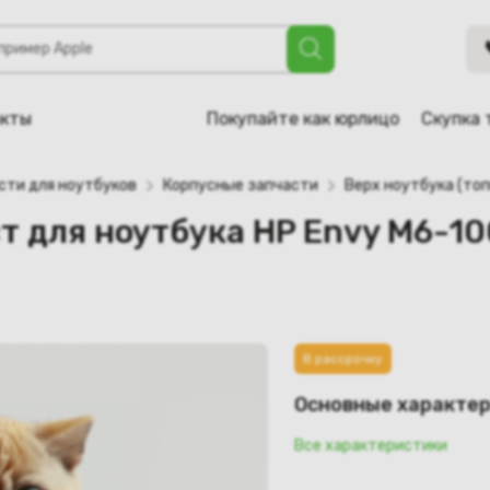
тбука HP Envy M6-1000 (705195-001, AP0R1000400)
акты
Покупайте как юрлицо
Скупка 
сти для ноутбуков
Корпусные запчасти
Верх ноутбука (топ
т для ноутбука HP Envy M6-10
В рассрочку
Основные характе
Все характеристики