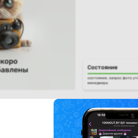
Состояние
состояние, запрос фото ут
менеджера.