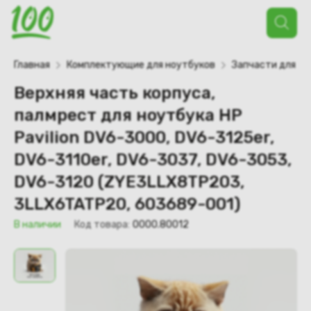
Поиск
товаров
Главная
Комплектующие для ноутбуков
Запчасти для но
Верхняя часть корпуса,
палмрест для ноутбука HP
Pavilion DV6-3000, DV6-3125er,
DV6-3110er, DV6-3037, DV6-3053,
DV6-3120 (ZYE3LLX8TP203,
3LLX6TATP20, 603689-001)
В наличии
Код товара:
0000.80012