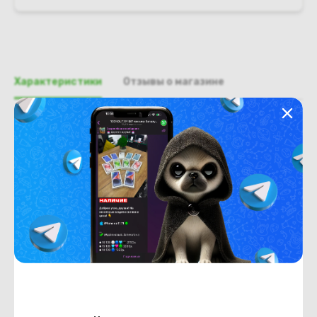
Характеристики
Отзывы о магазине
Общая информация
Производитель
HP
Тип товара
Палмрест
Состояние
Недостатки
состояние ,запрос фото
уточнять у менеджеров
Состояние
Б/У
Внешний вид
состояние ,запрос фото
уточнять у менеджеров