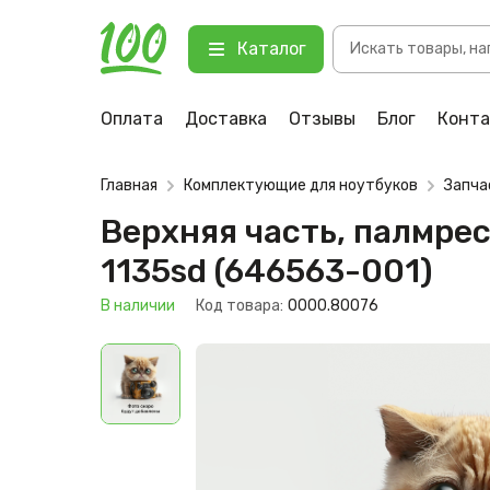
Поиск
Верхняя часть, палмрест для ноут
Каталог
товаров
123 В наличии
Оплата
Доставка
Отзывы
Блог
Конт
Главная
Комплектующие для ноутбуков
Запча
Верхняя часть, палмрест
1135sd (646563-001)
В наличии
Код товара:
0000.80076