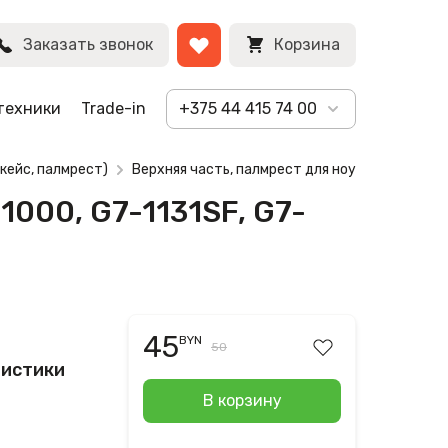
)
BYN
Заказать звонок
Корзина
техники
Trade-in
+375 44 415 74 00
кейс, палмрест)
Верхняя часть, палмрест для ноутбука HP Pavi
1000, G7-1131SF, G7-
45
BYN
50
ристики
В корзину