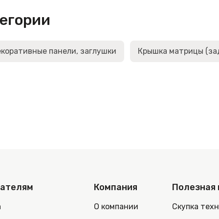
тегории
коративные панели, заглушки
Крышка матрицы (за
пателям
Компания
Полезная
а
О компании
Скупка тех