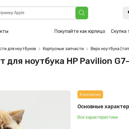
бука HP Pavilion G7-1000, G7-1131SF, G7-1135sd (646563-001
акты
Покупайте как юрлицо
Скупка 
сти для ноутбуков
Корпусные запчасти
Верх ноутбука (топ
 для ноутбука HP Pavilion G7-
В рассрочку
Основные характе
Все характеристики