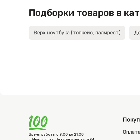
Подборки товаров в ка
Верх ноутбука (топкейс, палмрест)
Де
Поку
Оплат
Время работы с 9:00 до 21:00
г. Минск, пр-т. Независимости, д.94