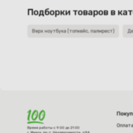
Подборки товаров в ка
Верх ноутбука (топкейс, палмрест)
Де
Поку
Оплат
Время работы с 9:00 до 21:00
г. Минск, пр-т. Независимости, д.94