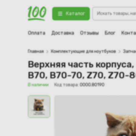
Верхняя часть корпуса, палмрест)
Поиск
(AP0U0000300)
Каталог
товаров
123 В наличии
Оплата
Доставка
Отзывы
Блог
Конт
Главная
Комплектующие для ноутбуков
Запча
Верхняя часть корпуса,
B70, B70-70, Z70, Z70
В наличии
Код товара:
0000.80190