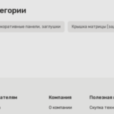
тегории
коративные панели, заглушки
Крышка матрицы (за
пателям
Компания
Полезная
а
О компании
Скупка тех