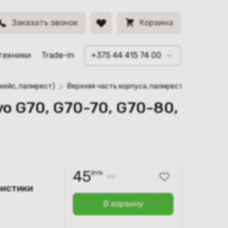
0, Z70-80
BYN
Заказать звонок
Корзина
техники
Trade-in
+375 44 415 74 00
кейс, палмрест)
Верхняя часть корпуса, палмрест) для ноутбу
vo G70, G70-70, G70-80,
45
BYN
50
ристики
В корзину