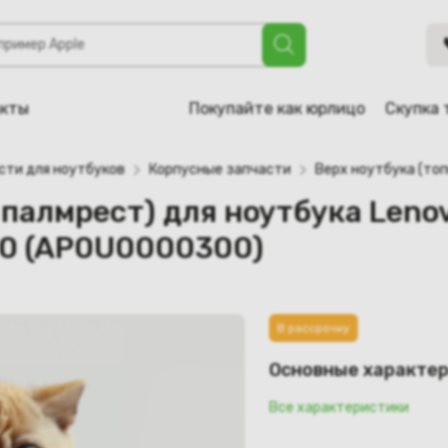
 для ноутбука Lenovo G70, G70-70, G70-80, B70, B70-70, Z7
акты
Покупайте как юрлицо
Скупка 
сти для ноутбуков
Корпусные запчасти
Верх ноутбука (топ
 палмрест) для ноутбука Leno
-80 (AP0U0000300)
В рассрочку
Основные характе
Все характеристики