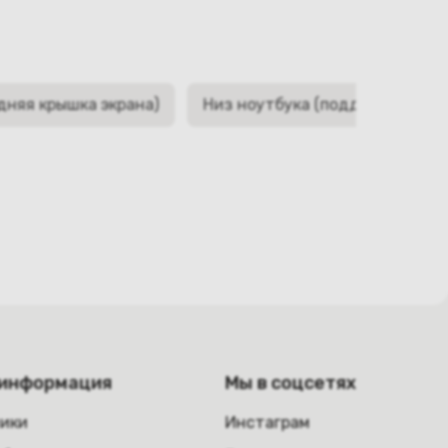
дняя крышка экрана)
Низ ноутбука (поддон, корыто,
 информация
Мы в соцсетях
ники
Инстаграм