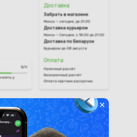
Доставка
Забрать в магазине
Минск — сегодня, до 21:00
Доставка курьером
Минск — Сегодня, с 18:00 до 21:00
Доставка по Беларуси
Курьером до 08 августа
Оплата
Б/У
Наличный расчёт
Безналичный расчёт
очнять у
Оплата картами рассрочки