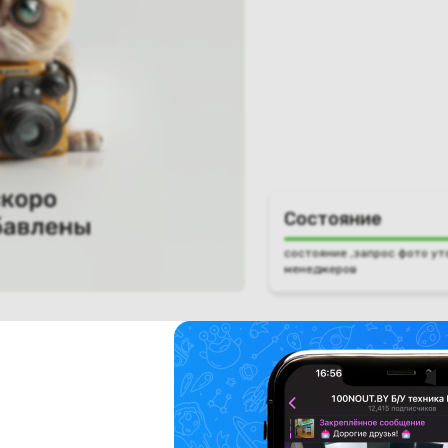
Состояние
состояние ,запрос фото ут
менеджеров