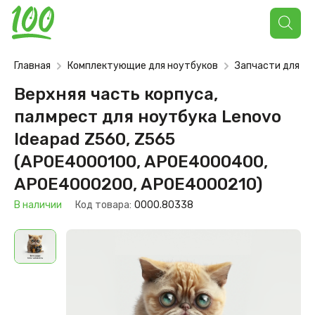
Поиск
товаров
Главная
Комплектующие для ноутбуков
Запчасти для но
Верхняя часть корпуса,
палмрест для ноутбука Lenovo
Ideapad Z560, Z565
(AP0E4000100, AP0E4000400,
AP0E4000200, AP0E4000210)
В наличии
Код товара:
0000.80338