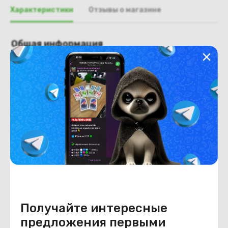
Характеристики
Отзывы о магазине
Общая информация
Производитель
MSI
Тип товара
Палмрест
Состояние
Недостатки
состояние, запрос фото
уточнять у менеджера.
Состояние
Б/У
Внешний вид
состояние, запрос фото
уточнять у менеджера.
Получайте интересные
предложения первыми