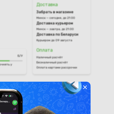
Доставка
Забрать в магазине
Минск — сегодня, до 21:00
Доставка курьером
Минск — завтра, до 21:00
Доставка по Беларуси
Курьером до 09 августа
Оплата
Б/У
Наличный расчёт
Безналичный расчёт
очнять у
Оплата картами рассрочки