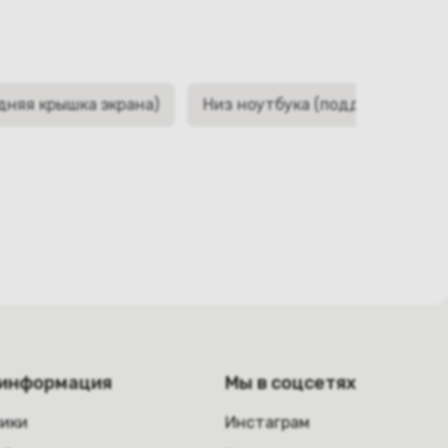
дняя крышка экрана)
Низ ноутбука (поддон, корыто,
 информация
Мы в соцсетях
ники
Инстаграм