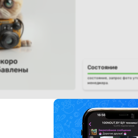
Состояние
состояние, запрос фото ут
менеджера.