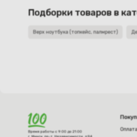
Подборки товаров в ка
Верх ноутбука (топкейс, палмрест)
Де
Поку
Оплат
Время работы с 9:00 до 21:00
г. Минск, пр-т. Независимости, д.94