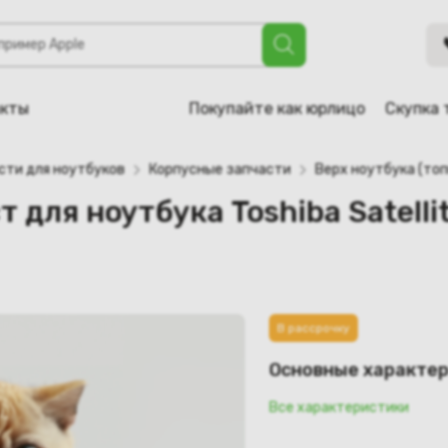
бука Toshiba Satellite C650, C650D, C655, C655D (V000220
акты
Покупайте как юрлицо
Скупка 
сти для ноутбуков
Корпусные запчасти
Верх ноутбука (топ
 для ноутбука Toshiba Satelli
В рассрочку
Основные характе
Все характеристики