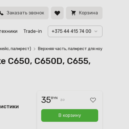
030)
BYN
Заказать звонок
Корзина
техники
Trade-in
+375 44 415 74 00
кейс, палмрест)
Верхняя часть, палмрест для ноутбука Toshib
te C650, C650D, C655,
35
BYN
39
ристики
В корзину