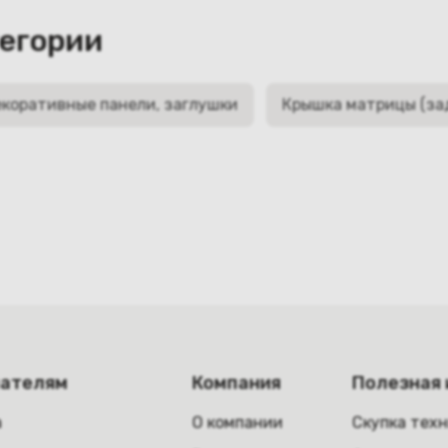
тегории
коративные панели, заглушки
Крышка матрицы (за
пателям
Компания
Полезная
а
О компании
Скупка тех