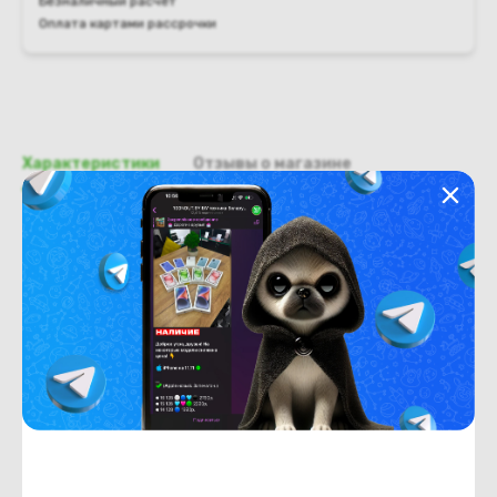
Безналичный расчёт
Оплата картами рассрочки
Характеристики
Отзывы о магазине
Общая информация
Производитель
Toshiba
Тип товара
Палмрест
Состояние
Недостатки
состояние, запрос фото
уточнять у менеджера.
Состояние
Б/У
Внешний вид
состояние, запрос фото