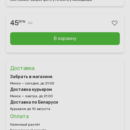
45
BYN
50
В корзину
Доставка
Забрать в магазине
Минск — сегодня, до 21:00
Доставка курьером
Минск — завтра, до 21:00
Доставка по Беларуси
Курьером до 10 августа
Оплата
Наличный расчёт