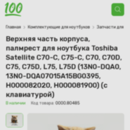
Поиск
товаров
Главная
Комплектующие для ноутбуков
Запчасти для но
Верхняя часть корпуса,
палмрест для ноутбука Toshiba
Satellite C70-C, C75-C, C70, C70D,
C75, C75D, L75, L75D (13N0-DQA0,
13N0-DQA07015A15BG0395,
H000082020, H000081900) (с
клавиатурой)
В наличии
Код товара:
0000.80485