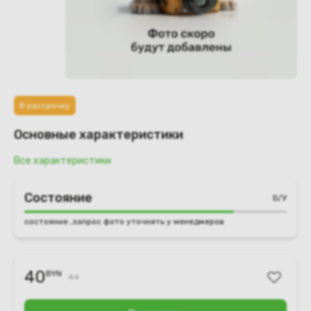
В рассрочку
Основные характеристики
Все характеристики
Состояние
Б/У
состояние ,запрос фото уточнять у менеджеров
40
BYN
44