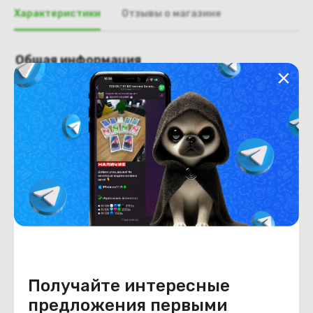
Характеристики
Отзывы о магазине
Общая информация
Производитель
Lenovo
Тип товара
Крышка матрицы
Состояние
Недостатки
состояние ,запрос фото
уточнять у менеджеров
Состояние
Б/У
Внешний вид
состояние ,запрос фото
уточнять у менеджеров
Получайте интересные
предложения первыми