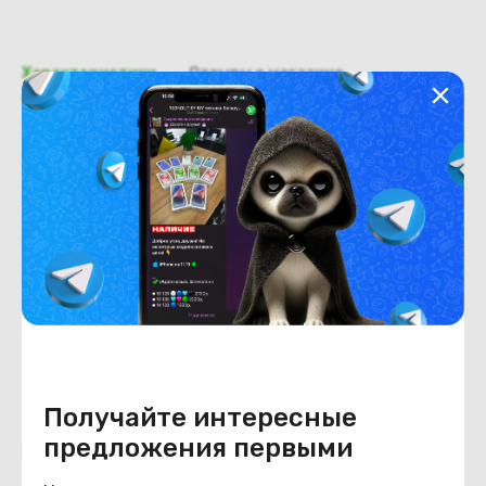
Характеристики
Отзывы о магазине
Общая информация
Производитель
Acer
Тип товара
Крышка отсека wi-fi
Состояние
Состояние
удовлетворительное
Получайте интересные
предложения первыми
Похожие товары