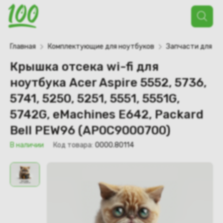
Поиск
товаров
Главная
Комплектующие для ноутбуков
Запчасти для но
Крышка отсека wi-fi для
ноутбука Acer Aspire 5552, 5736,
5741, 5250, 5251, 5551, 5551G,
5742G, eMachines E642, Packard
Bell PEW96 (AP0C9000700)
В наличии
Код товара:
0000.80114