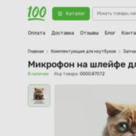
Поиск
Микрофон на шлейфе для ноутбука
Каталог
товаров
123 В наличии
Оплата
Доставка
Отзывы
Блог
Конт
Главная
Комплектующие для ноутбуков
Запча
Микрофон на шлейфе дл
В наличии
Код товара:
0000.87072