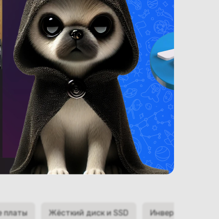
е платы
Жёсткий диск и SSD
Инверторы матри