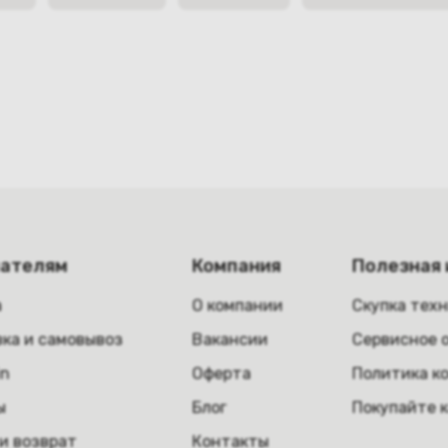
пателям
Компания
Полезная
а
О компании
Скупка тех
ка и самовывоз
Вакансии
Сервисное 
in
Оферта
Политика к
ы
Блог
Покупайте 
и возврат
Контакты