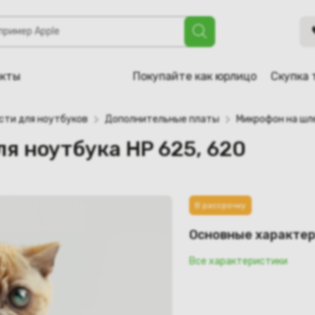
 HP 625, 620
акты
Покупайте как юрлицо
Скупка 
сти для ноутбуков
Дополнительные платы
Микрофон на шл
я ноутбука HP 625, 620
В рассрочку
Основные характе
Все характеристики