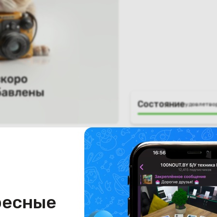
Состояние
удовлетво
ресные