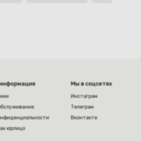
 информация
Мы в соцсетях
ники
Инстаграм
обслуживание
Телеграм
онфиденциальности
Вконтакте
как юрлицо