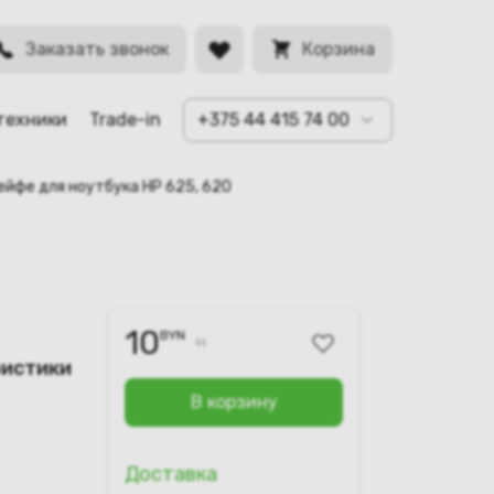
BYN
Заказать звонок
Корзина
техники
Trade-in
+375 44 415 74 00
ейфе для ноутбука HP 625, 620
10
BYN
11
ристики
В корзину
Доставка