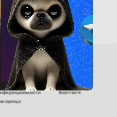
ругое.
 информация
Мы в соцсетях
ники
Инстаграм
обслуживание
Телеграм
онфиденциальности
Вконтакте
как юрлицо