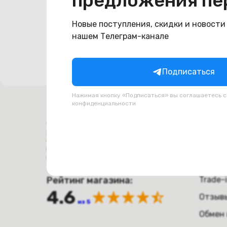
предложения пе
Попро
Новые поступления, скидки и новости
нашем Телеграм-канале
Подписаться
Нажимая кнопку «Подписаться» вы соглашаетесь 
конфиденциальности
Поку
Оплат
Время работы с 9:00 до 21:00
г. Минск, пр-т. Независимости, д.94
Достав
Рейтинг магазина:
Trade-
4.6
Отзыв
из 5
Обмен 