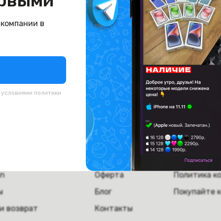
рвыми
буйте вернуться назад или поищите что-нибудь д
 компании в
На главную
с условиями
политики
пателям
Компания
Полезная
а
О компании
Скупка тех
ка и самовывоз
Вакансии
Сервисное 
in
Оферта
Политика к
ы
Блог
Покупайте 
и возврат
Контакты