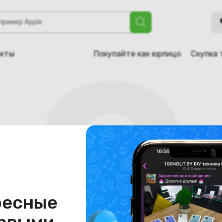
акты
Покупайте как юрлицо
Скупка 
ресные
Страница не найдена