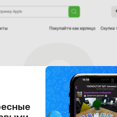
акты
Покупайте как юрлицо
Скупка 
ресные
Страница не найдена