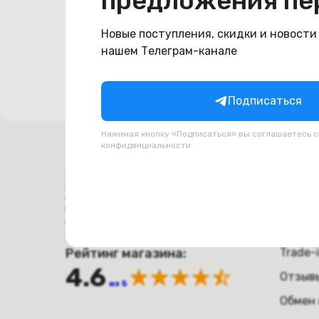
предложения пе
Попро
Новые поступления, скидки и новости
нашем Телеграм-канале
Подписаться
Нажимая кнопку «Подписаться» вы соглашаетесь 
конфиденциальности
Поку
Оплат
Время работы с 9:00 до 21:00
г. Минск, пр-т. Независимости, д.94
Достав
Рейтинг магазина:
Trade-
4.6
Отзыв
из 5
Обмен 