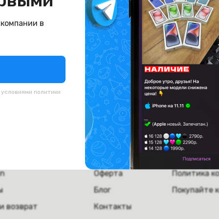
рвыми
буйте вернуться назад или поищите что-нибудь д
 компании в
На главную
с условиями
политики
пателям
Компания
Полезная
а
О компании
Скупка тех
ка и самовывоз
Вакансии
Сервисное 
in
Оферта
Политика к
ы
Блог
Покупайте 
и возврат
Контакты