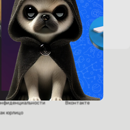
ругое.
 информация
Мы в соцсетях
ники
Инстаграм
обслуживание
Телеграм
онфиденциальности
Вконтакте
как юрлицо