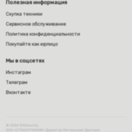
Полезная информация
Скупка техники
Сервисное обслуживание
Политика конфиденциальности
Покупайте как юрлицо
Мы в соцсетях
Инстаграм
Телеграм
Вконтакте
© 2026 100nout.by,
ООО «СТОНОУТБУКОВ» Директор Метельский Дмитрий