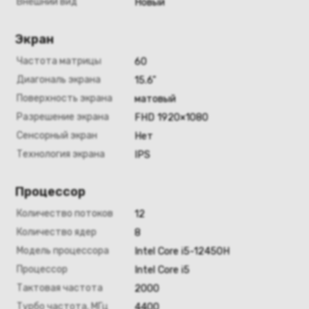
Внешний вид
Новый
Экран
Частота матрицы
60
Диагональ экрана
15.6"
Поверхность экрана
матовый
Разрешение экрана
FHD 1920×1080
Сенсорный экран
Нет
Технология экрана
IPS
Процессор
Количество потоков
12
Количество ядер
8
Модель процессора
Intel Core i5-12450H
Процессор
Intel Core i5
Тактовая частота
2000
Турбо частота, МГц
4400