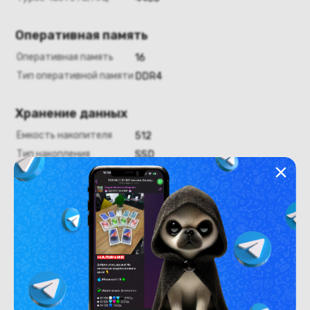
Оперативная память
Оперативная память
16
Тип оперативной памяти
DDR4
Хранение данных
Емкость накопителя
512
Тип накопления
SSD
Графика
Графический адаптер
NVIDIA GeForce RTX 3050 Ti 4
Гб
Тип видеоадаптера
дискретный
Видеопамять, Гб
4
Видеокарта
Intel UHD Graphics