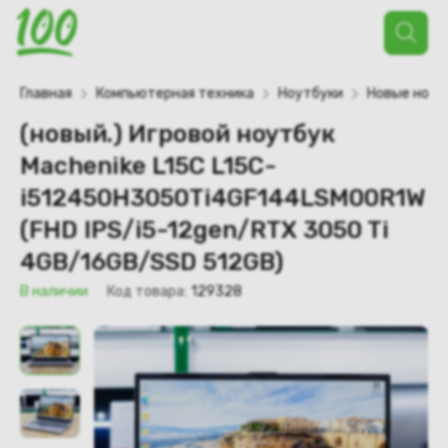
Поиск
товаров
Главная
Компьютерная техника
Ноутбуки
Новые ноут
(новый.) Игровой ноутбук
Machenike L15C L15C-
i512450H3050Ti4GF144LSM00R1W
(FHD IPS/i5-12gen/RTX 3050 Ti
4GB/16GB/SSD 512GB)
В наличии
Код товара:
129328