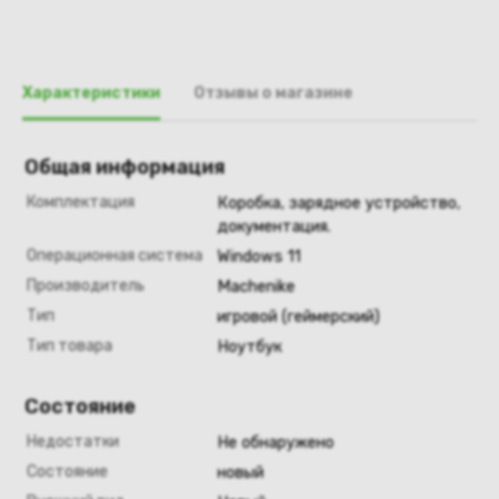
Характеристики
Отзывы о магазине
Общая информация
Комплектация
Коробка, зарядное устройство,
документация.
Операционная система
Windows 11
Производитель
Machenike
Тип
игровой (геймерский)
Тип товара
Ноутбук
Состояние
Недостатки
Не обнаружено
Состояние
новый