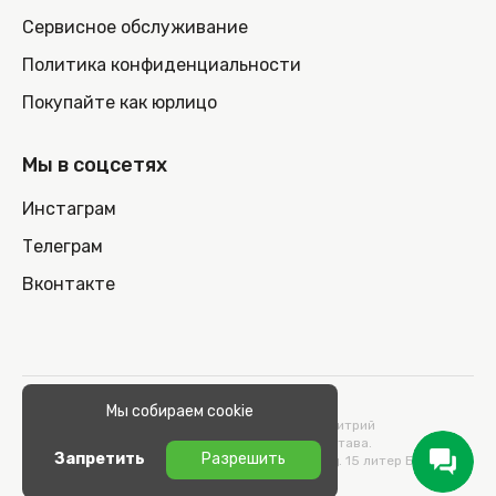
Сервисное обслуживание
Политика конфиденциальности
Покупайте как юрлицо
Мы в соцсетях
Инстаграм
Телеграм
Вконтакте
© 2026 100nout.by,
Мы собираем cookie
ООО «СТОНОУТБУКОВ» Директор Метельский Дмитрий
Константинович, действующий на основании Устава.
Запретить
Разрешить
Адрес: 220100, Беларусь, г. Минск, ул. Кульман, д. 15 литер Б 9/к.
УНП 193664989