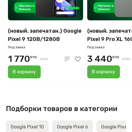
(новый. запечатан.) Google
(новый. запечат
Pixel 9 12GB/128GB
Pixel 9 Pro XL 
(обсидиан)
(лесной орех)
Под заказ
Под заказ
1 770
3 440
BYN
BYN
2130
4130
В корзину
В корзину
Подборки товаров в категории
Google Pixel 10
Google Pixel 6
Google Pixel 7