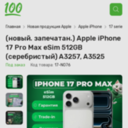
Поиск
товаров
Главная
Новая продукция Apple
Apple iPhone
17 series
(новый. запечатан.) Apple iPhone
17 Pro Max eSim 512GB
(серебристый) A3257, A3525
Под заказ
Код товара:
17-N076