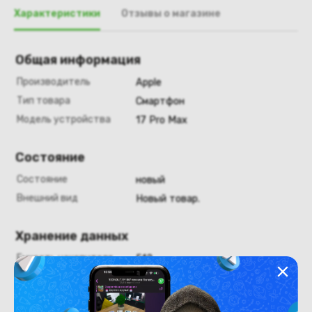
Характеристики
Отзывы о магазине
Общая информация
Производитель
Apple
Тип товара
Смартфон
Модель устройства
17 Pro Max
Состояние
Состояние
новый
Внешний вид
Новый товар.
Хранение данных
Емкость накопителя
512
Конструкция