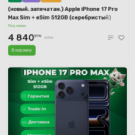
(новый. запечатан.) Apple iPhone 17 Pro
Max Sim + eSim 512GB (серебристый)
A3526
Под заказ
4 840
BYN
5700
В корзину