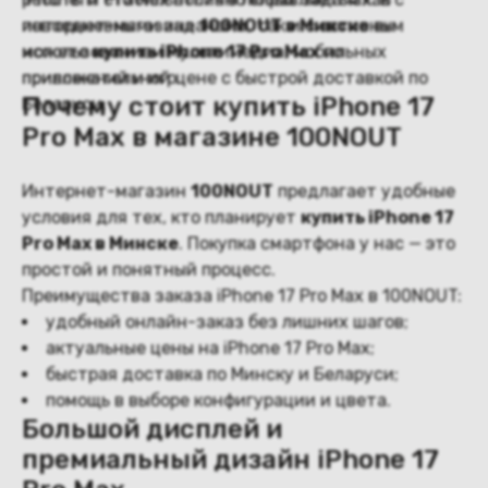
интернет-магазине
повседневными задачами, так и с активным
100NOUT в Минске
вы
можете
использованием мультимедиа, мобильных
купить iPhone 17 Pro Max
по
привлекательной цене с быстрой доставкой по
приложений и игр.
Почему стоит купить iPhone 17
Беларуси.
Pro Max в магазине 100NOUT
Интернет-магазин
100NOUT
предлагает удобные
условия для тех, кто планирует
купить iPhone 17
Pro Max в Минске
. Покупка смартфона у нас — это
простой и понятный процесс.
Преимущества заказа iPhone 17 Pro Max в 100NOUT:
удобный онлайн-заказ без лишних шагов;
актуальные цены на iPhone 17 Pro Max;
быстрая доставка по Минску и Беларуси;
помощь в выборе конфигурации и цвета.
Большой дисплей и
премиальный дизайн iPhone 17