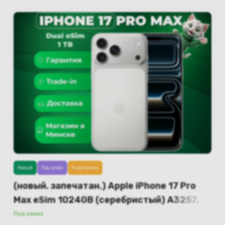
Новый
Под заказ
В рассрочку
(новый. запечатан.) Apple iPhone 17 Pro
Max eSim 1024GB (серебристый) A3257,
A3525
Под заказ