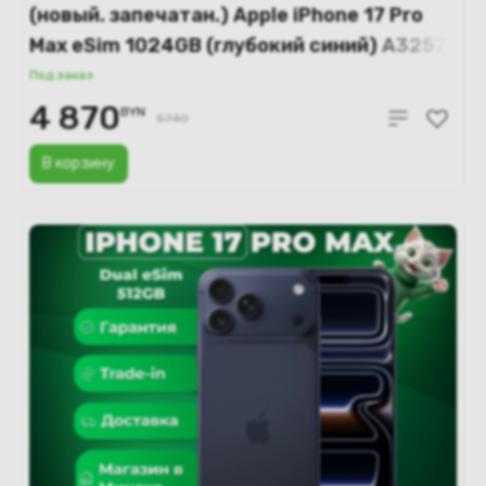
(новый. запечатан.) Apple iPhone 17 Pro
Max eSim 1024GB (глубокий синий) A3257,
A3525
Под заказ
4 870
BYN
5740
В корзину