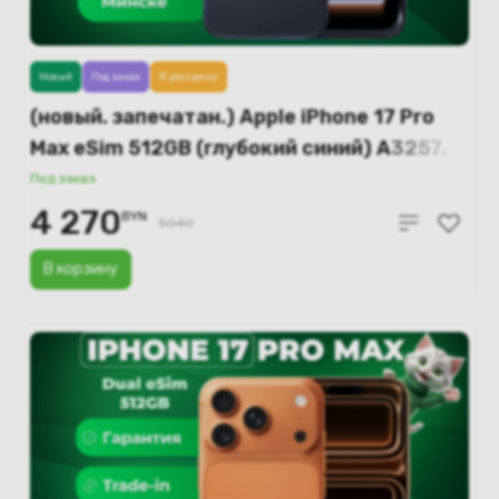
Новый
Под заказ
В рассрочку
(новый. запечатан.) Apple iPhone 17 Pro
Max eSim 512GB (глубокий синий) A3257,
A3525
Под заказ
4 270
BYN
5040
В корзину