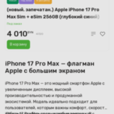
Новый
Под заказ
В рассрочку
(новый. запечатан.) Apple iPhone 17 Pro
Max Sim + eSim 256GB (глубокий синий)
A3526
Под заказ
4 010
BYN
4720
В корзину
iPhone 17 Pro Max — флагман
Apple с большим экраном
iPhone 17 Pro Max — это мощный смартфон Apple с
увеличенным дисплеем, высокой
производительностью и продуманной
экосистемой. Модель идеально подходит для
пользователей, которым важны комфорт, скорость
работы и стабильность в любых задачах. В
iPhone 17 Pro Max отлично справляется как с