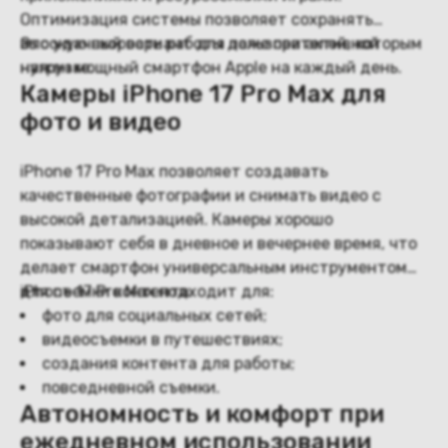
Оптимизация системы позволяет сохранять
высокую скорость работы даже при активной
Это удачный вариант для пользователей, которым
нагрузке.
нужен мощный смартфон Apple на каждый день.
Камеры iPhone 17 Pro Max для
фото и видео
iPhone 17 Pro Max позволяет создавать
качественные фотографии и снимать видео с
высокой детализацией. Камеры хорошо
показывают себя в дневное и вечернее время, что
делает смартфон универсальным инструментом
для съемки контента.
iPhone 17 Pro Max подходит для:
фото для социальных сетей;
видеосъемки в путешествиях;
создания контента для работы;
повседневной съемки.
Автономность и комфорт при
ежедневном использовании