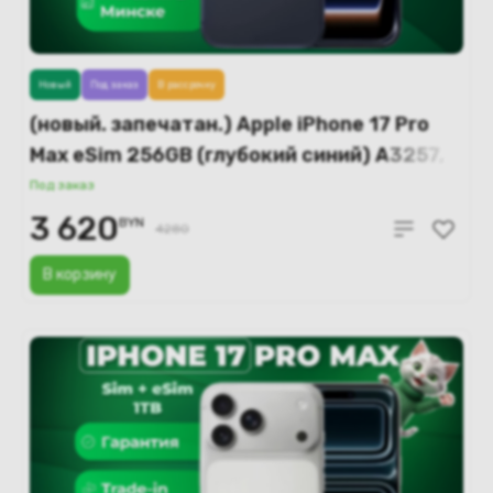
Новый
Под заказ
В рассрочку
(новый. запечатан.) Apple iPhone 17 Pro
Max eSim 256GB (глубокий синий) A3257,
A3525
Под заказ
3 620
BYN
4280
В корзину