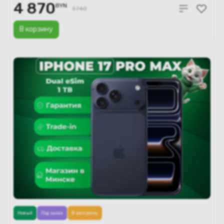
4 870
BYN
5740
В корзину
Новый
Под заказ
В рассрочку