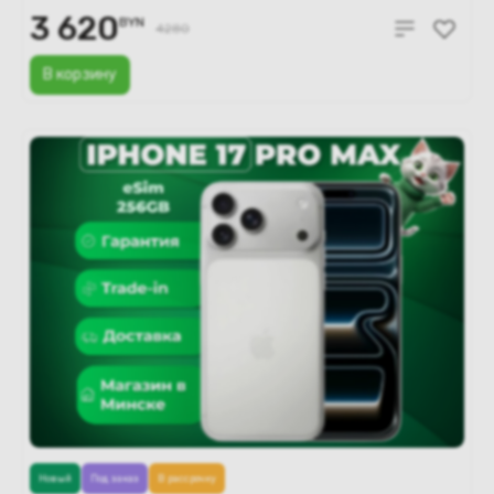
3 620
BYN
4280
В корзину
Новый
Под заказ
В рассрочку