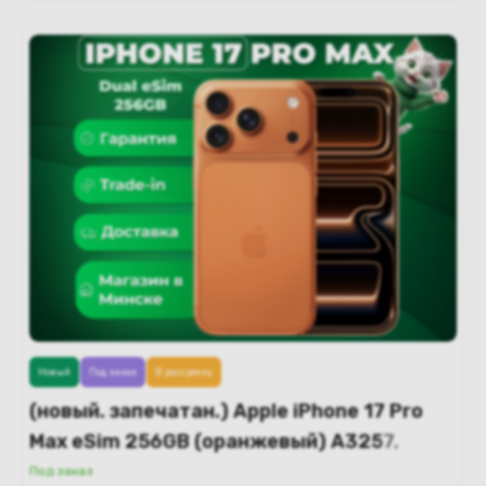
Новый
Под заказ
В рассрочку
(новый. запечатан.) Apple iPhone 17 Pro
Max eSim 256GB (оранжевый) A3257,
A3525
Под заказ