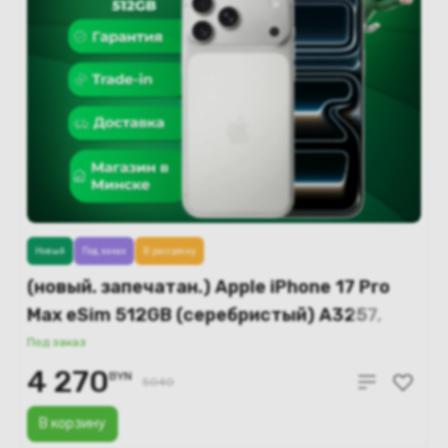
Новый
Под заказ
В рассрочку
(новый. запечатан.) Apple iPhone 17 Pro
Max eSim 512GB (серебристый) A3257,
A3525
Под заказ
4 270
BYN
5040
В корзину