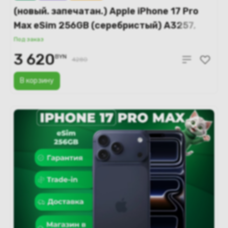
(новый. запечатан.) Apple iPhone 17 Pro
Max eSim 256GB (серебристый) A3257,
A3525
Под заказ
3 620
BYN
4280
В корзину