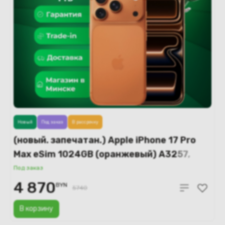
Новый
Под заказ
В рассрочку
(новый. запечатан.) Apple iPhone 17 Pro
Max eSim 1024GB (оранжевый) A3257,
A3525
Под заказ
4 870
BYN
5740
В корзину