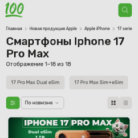
Поиск
товаров
Главная
Новая продукция Apple
Apple iPhone
17 series
Смартфоны Iphone 17
Pro Max
Отображение 1–18 из 18
17 Pro Max Dual eSim
17 Pro Max Sim+eSim
По новизне