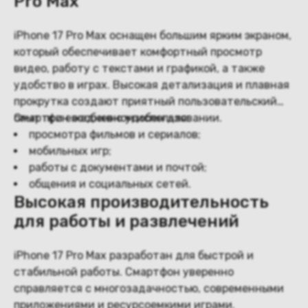
Pro Max
iPhone 17 Pro Max оснащен большим ярким экраном,
который обеспечивает комфортный просмотр
видео, работу с текстами и графикой, а также
удобство в играх. Высокая детализация и плавная
прокрутка создают приятный пользовательский
опыт при ежедневном использовании.
Смартфон особенно удобен для:
просмотра фильмов и сериалов;
мобильных игр;
работы с документами и почтой;
общения и социальных сетей.
Высокая производительность
для работы и развлечений
iPhone 17 Pro Max разработан для быстрой и
стабильной работы. Смартфон уверенно
справляется с многозадачностью, современными
приложениями и ресурсоемкими играми.