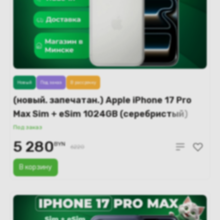
Новый
Под заказ
В рассрочку
(новый. запечатан.) Apple iPhone 17 Pro
Max Sim + eSim 1024GB (серебристый)
A3526
Под заказ
5 280
BYN
6220
В корзину