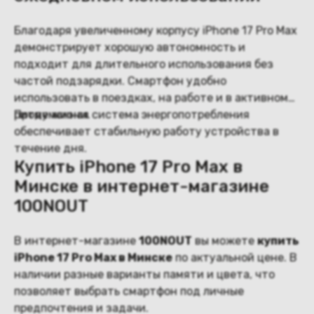
Благодаря увеличенному корпусу iPhone 17 Pro Max
демонстрирует хорошую автономность и
подходит для длительного использования без
частой подзарядки. Смартфон удобно
использовать в поездках, на работе и в активном
ритме жизни.
Продуманная система энергопотребления
обеспечивает стабильную работу устройства в
течение дня.
Купить iPhone 17 Pro Max в
Минске в интернет-магазине
100NOUT
В интернет-магазине
100NOUT
вы можете
купить
iPhone 17 Pro Max в Минске
по актуальной цене. В
наличии разные варианты памяти и цвета, что
позволяет выбрать смартфон под личные
предпочтения и задачи.