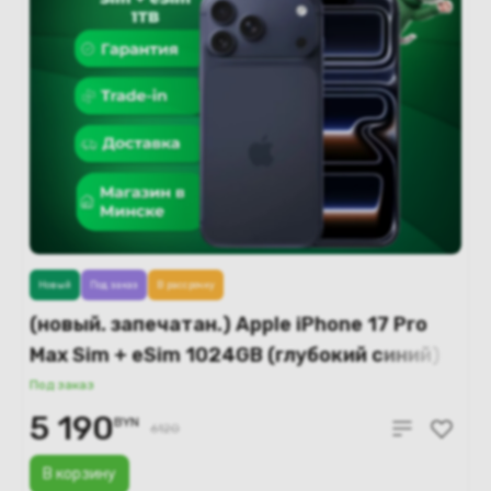
Новый
Под заказ
В рассрочку
(новый. запечатан.) Apple iPhone 17 Pro
Max Sim + eSim 1024GB (глубокий синий)
A3526
Под заказ
5 190
BYN
6120
В корзину