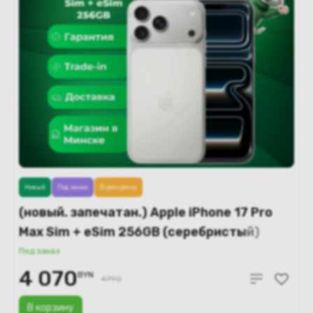
Новый
Под заказ
В рассрочку
(новый. запечатан.) Apple iPhone 17 Pro
Max Sim + eSim 256GB (серебристый)
A3526
Под заказ
4 070
BYN
4790
В корзину