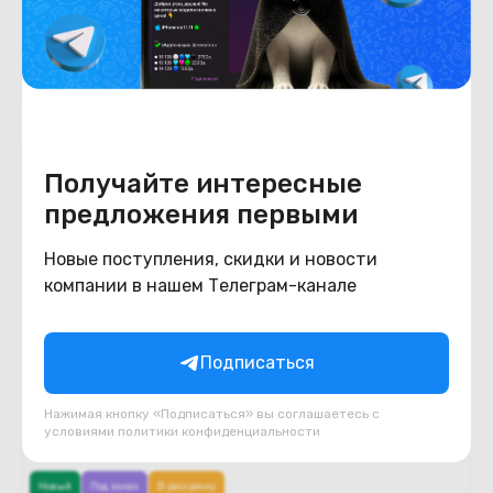
5 280
BYN
6220
В корзину
Получайте интересные
предложения первыми
Новые поступления, скидки и новости
компании в нашем Телеграм-канале
Подписаться
Нажимая кнопку «Подписаться» вы соглашаетесь с
условиями
политики конфиденциальности
Новый
Под заказ
В рассрочку