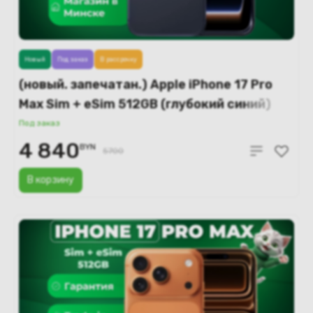
Новый
Под заказ
В рассрочку
(новый. запечатан.) Apple iPhone 17 Pro
Max Sim + eSim 512GB (глубокий синий)
A3526
Под заказ
4 840
BYN
5700
В корзину