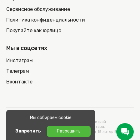
Сервисное обслуживание
Политика конфиденциальности
Покупайте как юрлицо
Мы в соцсетях
Инстаграм
Телеграм
Вконтакте
© 2026 100nout.by,
Мы собираем cookie
ООО «СТОНОУТБУКОВ» Директор Метельский Дмитрий
Константинович, действующий на основании Устава.
Запретить
Разрешить
Адрес: 220100, Беларусь, г. Минск, ул. Кульман, д. 15 литер Б 9/к.
УНП 193664989