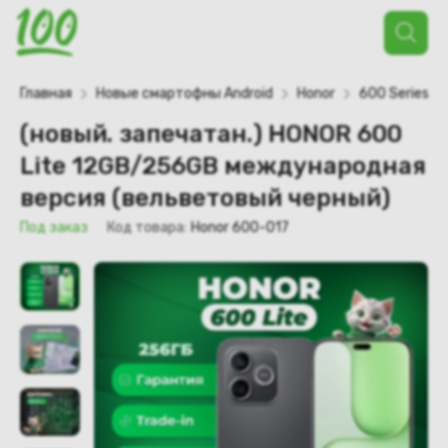
Поиск
товаров
Главная
Новые смартофны Android
Honor
600 Series
(новый. запечатан.) HONOR 600
Lite 12GB/256GB международная
версия (вельветовый черный)
Под заказ
Код товара:
Honor 600-017