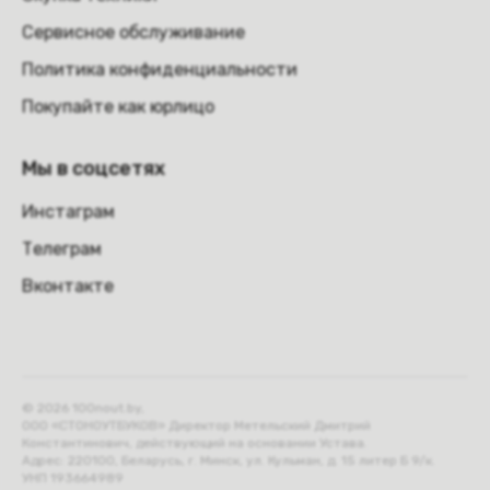
Сервисное обслуживание
Политика конфиденциальности
Покупайте как юрлицо
Мы в соцсетях
Инстаграм
Телеграм
Вконтакте
© 2026 100nout.by,
ООО «СТОНОУТБУКОВ» Директор Метельский Дмитрий
Константинович, действующий на основании Устава.
Адрес: 220100, Беларусь, г. Минск, ул. Кульман, д. 15 литер Б 9/к.
УНП 193664989