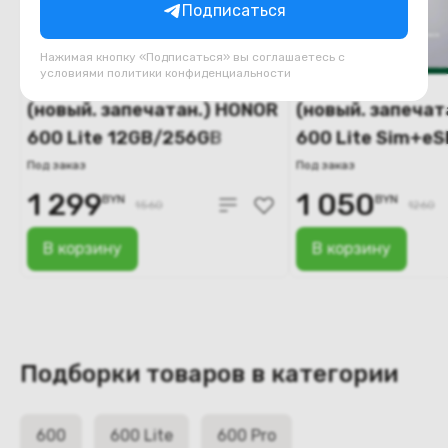
Подписаться
Нажимая кнопку «Подписаться» вы соглашаетесь с
условиями
политики конфиденциальности
(новый. запечатан.) HONOR
(новый. запечат
600 Lite 12GB/256GB
600 Lite Sim+eS
международная версия
8GB/128GB
Под заказ
Под заказ
(пустынное золото)
международная
1 299
1 050
BYN
BYN
1560
1260
(вельветовый с
В корзину
В корзину
Подборки товаров в категории
600
600 Lite
600 Pro