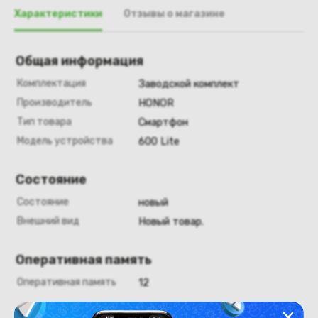
Характеристики
Отзывы о магазине
Общая информация
Комплектация
Заводской комплект
Производитель
HONOR
Тип товара
Смартфон
Модель устройства
600 Lite
Состояние
Состояние
новый
Внешний вид
Новый товар.
Оперативная память
Оперативная память
12