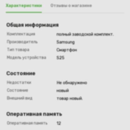
Характеристики
Отзывы о магазине
Общая информация
Комплектация
полный заводской комплект.
Производитель
Samsung
Тип товара
Смартфон
Модель устройства
S25
Состояние
Недостатки
Не обнаружено
Состояние
новый
Внешний вид
товар новый.
Оперативная память
Оперативная память
12