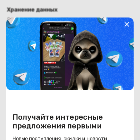
Хранение данных
Емкость накопителя
512
Аккумулятор
Ёмкость при полной
100%
зарядке
Степень износа
Конструкция
Цвет
синий
Получайте интересные
предложения первыми
Похожие товары
Новые поступления, скидки и новости