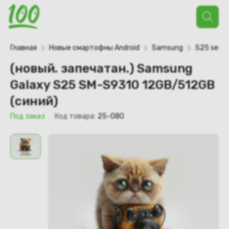
Поиск
товаров
Главная
Новые смартофны Android
Samsung
S25 serie
(новый. запечатан.) Samsung
Galaxy S25 SM-S9310 12GB/512GB
(синий)
Под заказ
Код товара:
25-080