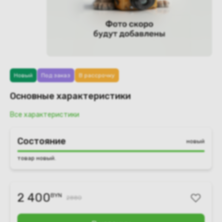
Новый
Под заказ
В рассрочку
Основные характеристики
Все характеристики
Состояние
новый
товар новый.
2 400
BYN
2880