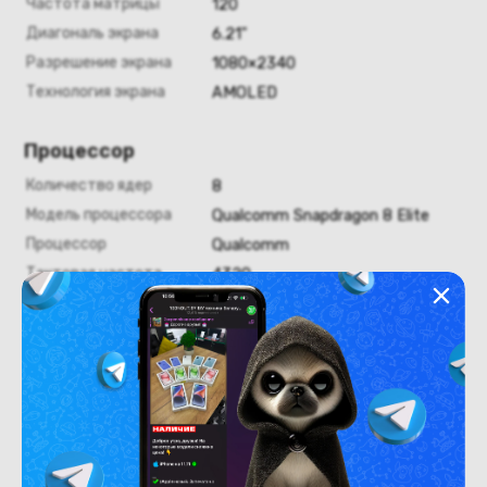
Частота матрицы
120
Диагональ экрана
6.21"
Разрешение экрана
1080×2340
Технология экрана
AMOLED
Процессор
Количество ядер
8
Модель процессора
Qualcomm Snapdragon 8 Elite
Процессор
Qualcomm
Тактовая частота
4320
Оперативная память
Оперативная память
12
Хранение данных
Емкость накопителя
256