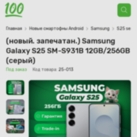
Поиск
товаров
Главная
Новые смартофны Android
Samsung
S25 serie
(новый. запечатан.) Samsung
Galaxy S25 SM-S931B 12GB/256GB
(серый)
Под заказ
Код товара:
25-013