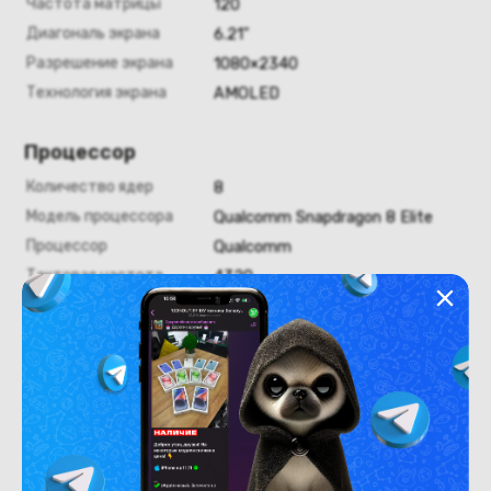
Частота матрицы
120
Диагональ экрана
6.21"
Разрешение экрана
1080×2340
Технология экрана
AMOLED
Процессор
Количество ядер
8
Модель процессора
Qualcomm Snapdragon 8 Elite
Процессор
Qualcomm
Тактовая частота
4320
Оперативная память
Оперативная память
12
Хранение данных
Емкость накопителя
512