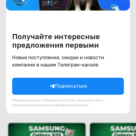
Аккумулятор
Ёмкость при полной
100%
зарядке
Степень износа
Получайте интересные
предложения первыми
Конструкция
Новые поступления, скидки и новости
Цвет
темно-синий
компании в нашем Телеграм-канале
Материал корпуса
алюминий/стекло
Подписаться
Нажимая кнопку «Подписаться» вы соглашаетесь с
условиями
политики конфиденциальности
Похожие товары