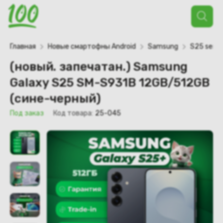
Поиск
товаров
Главная
Новые смартофны Android
Samsung
S25 serie
(новый. запечатан.) Samsung
Galaxy S25 SM-S931B 12GB/512GB
(сине-черный)
Под заказ
Код товара:
25-045