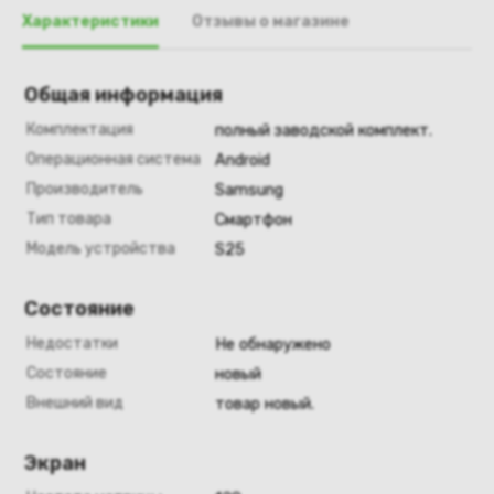
Характеристики
Отзывы о магазине
Общая информация
Комплектация
полный заводской комплект.
Операционная система
Android
Производитель
Samsung
Тип товара
Смартфон
Модель устройства
S25
Состояние
Недостатки
Не обнаружено
Состояние
новый
Внешний вид
товар новый.
Экран