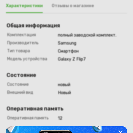
Характеристики
Отзывы о магазине
Общая информация
Комплектация
полный заводской комплект.
Производитель
Samsung
Тип товара
Смартфон
Модель устройства
Galaxy Z Flip7
Состояние
Состояние
новый
Внешний вид
Новый
Оперативная память
Оперативная память
12