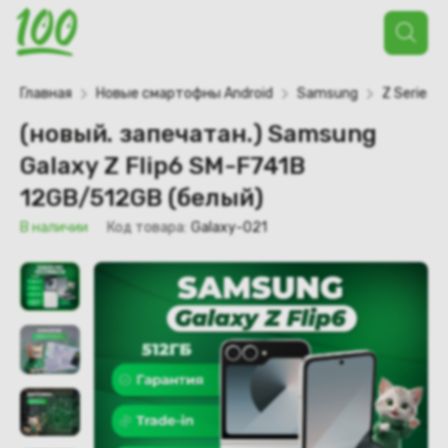
Поиск
товаров
Главная
Новые смартофны Android
Samsung
Z Series
(новый. запечатан.) Samsung
Galaxy Z Flip6 SM-F741B
12GB/512GB (белый)
В наличии
Код товара:
Galaxy-021