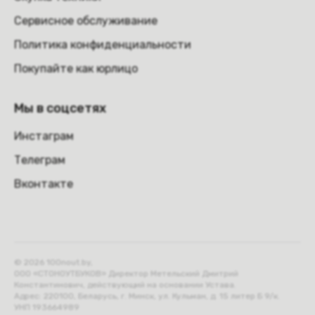
Сервисное обслуживание
Политика конфиденциальности
Покупайте как юрлицо
Мы в соцсетях
Инстаграм
Телеграм
Вконтакте
© 2026 100nout.by,
ООО «СТОНОУТБУКОВ» Директор Метельский Дмитрий
Константинович, действующий на основании Устава.
Адрес: 220100, Беларусь, г. Минск, ул. Кульман, д. 15 литер Б 9/к.
УНП 193664989