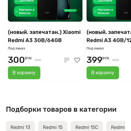
(новый. запечатан.) Xiaomi
(новый. запечат
Redmi A3 3GB/64GB
Redmi A3 4GB/1
международная версия
международная
Под заказ
Под заказ
(полуночный черный)
(полуночный че
300
399
BYN
BYN
360
480
В корзину
В корзину
Подборки товаров в категории
Redmi 13
Redmi 15
Redmi 15C
Redmi A