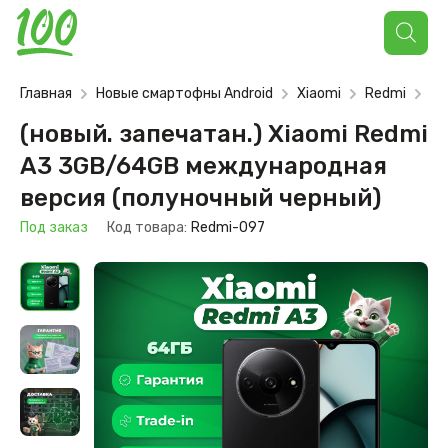
Поиск
товаров
Главная
Новые смартофны Android
Xiaomi
Redmi
Re
(новый. запечатан.) Xiaomi Redmi
A3 3GB/64GB международная
версия (полуночный черный)
Под заказ
Код товара:
Redmi-097