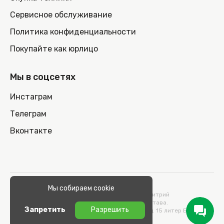
Сервисное обслуживание
Политика конфиденциальности
Покупайте как юрлицо
Мы в соцсетях
Инстаграм
Телеграм
Вконтакте
© 2026 100nout.by,
Мы собираем cookie
ООО «СТОНОУТБУКОВ» Директор Метельский Дмитрий
Константинович, действующий на основании Устава.
Запретить
Разрешить
Адрес: 220100, Беларусь, г. Минск, ул. Кульман, д. 15 литер Б 9/к.
УНП 193664989