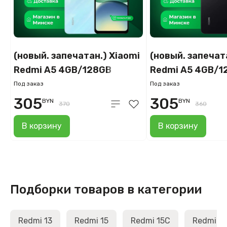
(новый. запечатан.) Xiaomi
(новый. запечат
Redmi A5 4GB/128GB
Redmi A5 4GB/1
международная версия
международная
Под заказ
Под заказ
(океанический синий)
(полуночный че
305
305
BYN
BYN
370
360
В корзину
В корзину
Подборки товаров в категории
Redmi 13
Redmi 15
Redmi 15C
Redmi A