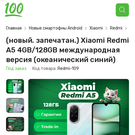
Поиск
товаров
Главная
Новые смартофны Android
Xiaomi
Redmi
Re
(новый. запечатан.) Xiaomi Redmi
A5 4GB/128GB международная
версия (океанический синий)
Под заказ
Код товара:
Redmi-109