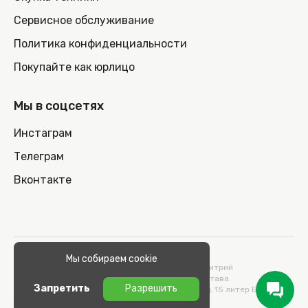
Сервисное обслуживание
Политика конфиденциальности
Покупайте как юрлицо
Мы в соцсетях
Инстаграм
Телеграм
Вконтакте
© 2026 100nout.by,
Мы собираем cookie
ООО «СТОНОУТБУКОВ» Директор Метельский Дмитрий
Константинович, действующий на основании Устава.
Запретить
Разрешить
Адрес: 220100, Беларусь, г. Минск, ул. Кульман, д. 15 литер Б 9/к.
УНП 193664989