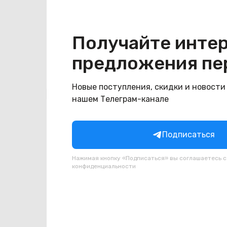
Конструкция
Цвет
золотистый
Получайте инте
предложения пе
Новые поступления, скидки и новости
Похожие товары
нашем Телеграм-канале
Подписаться
Нажимая кнопку «Подписаться» вы соглашаетесь 
конфиденциальности