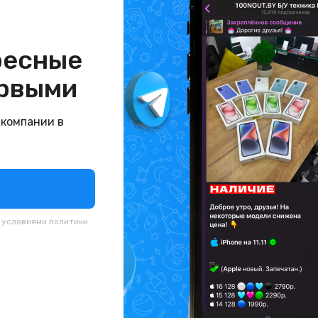
ресные
рвыми
 компании в
с условиями
политики