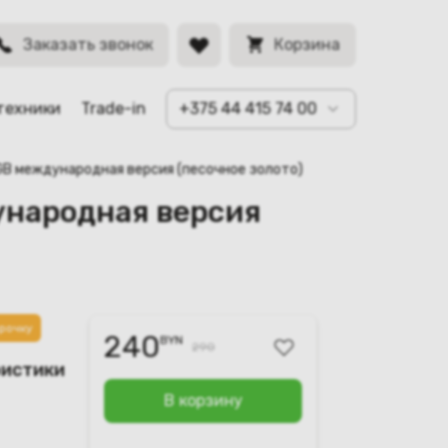
BYN
Заказать звонок
Корзина
техники
Trade-in
+375 44 415 74 00
4GB международная версия (песочное золото)
ународная версия
рочку
240
BYN
290
ристики
В корзину