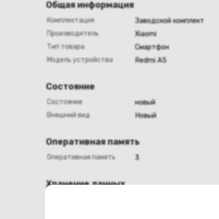
Общая информация
Комплектация
Заводской комплект
Производитель
Xiaomi
Тип товара
Смартфон
Модель устройства
Redmi A5
Состояние
Состояние
новый
Внешний вид
Новый
Оперативная память
Оперативная память
3
Хранение данных
Емкость накопителя
64