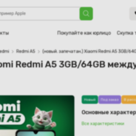
i A5 3GB/64GB международная версия (песочное золото)
акты
Покупайте как юрлицо
Скупка 
edmi
Redmi A5
(новый. запечатан.) Xiaomi Redmi A5 3GB/6
iaomi Redmi A5 3GB/64GB межд
Новый
Под заказ
В расс
Основные характе
Все характеристики