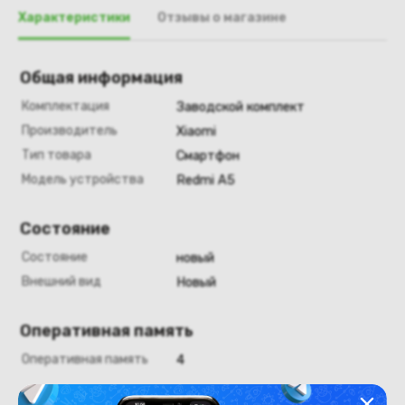
Характеристики
Отзывы о магазине
Общая информация
Комплектация
Заводской комплект
Производитель
Xiaomi
Тип товара
Смартфон
Модель устройства
Redmi A5
Состояние
Состояние
новый
Внешний вид
Новый
Оперативная память
Оперативная память
4