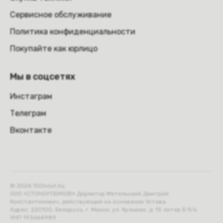
Сервисное обслуживание
Политика конфиденциальности
Покупайте как юрлицо
Мы в соцсетях
Инстаграм
Телеграм
Вконтакте
© 2026 100nout.by,
ООО «СТОНОУТБУКОВ» Директор Метельский Дмитрий
Константинович, действующий на основании Устава.
Адрес: 220100, Беларусь, г. Минск, ул. Кульман, д. 15 литер Б 9/к.
УНП 193664989