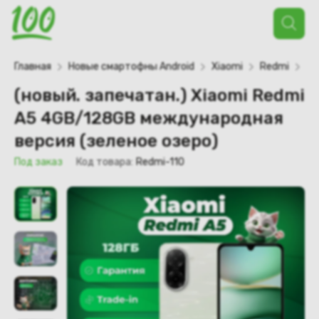
Поиск
товаров
Главная
Новые смартофны Android
Xiaomi
Redmi
Re
(новый. запечатан.) Xiaomi Redmi
A5 4GB/128GB международная
версия (зеленое озеро)
Под заказ
Код товара:
Redmi-110