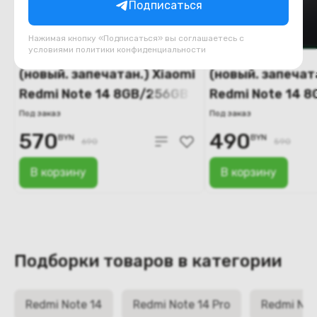
Подписаться
Нажимая кнопку «Подписаться» вы соглашаетесь с
условиями
политики конфиденциальности
(новый. запечатан.) Xiaomi
(новый. запечат
Redmi Note 14 8GB/256GB
Redmi Note 14 
(золотой)
(черный)
Под заказ
Под заказ
570
490
BYN
BYN
690
590
В корзину
В корзину
Подборки товаров в категории
Redmi Note 14
Redmi Note 14 Pro
Redmi Note