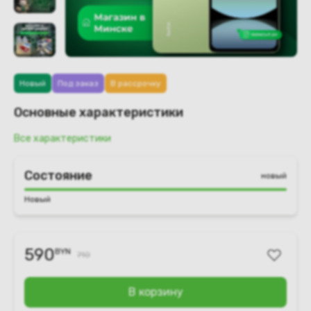
Новый
Под заказ
В рассрочку
Основные характеристики
Все характеристики
Состояние
новый
Новый
590
BYN
710
В корзину