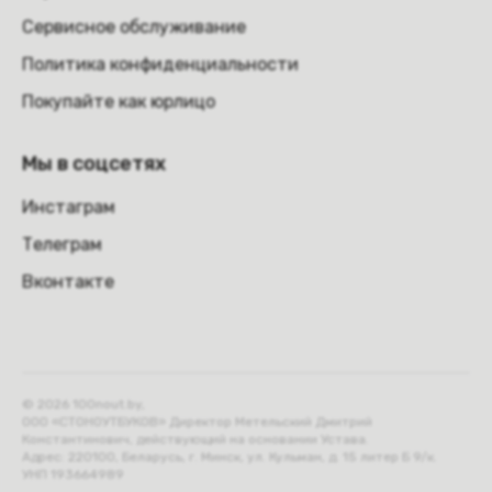
Сервисное обслуживание
Политика конфиденциальности
Покупайте как юрлицо
Мы в соцсетях
Инстаграм
Телеграм
Вконтакте
© 2026 100nout.by,
ООО «СТОНОУТБУКОВ» Директор Метельский Дмитрий
Константинович, действующий на основании Устава.
Адрес: 220100, Беларусь, г. Минск, ул. Кульман, д. 15 литер Б 9/к.
УНП 193664989