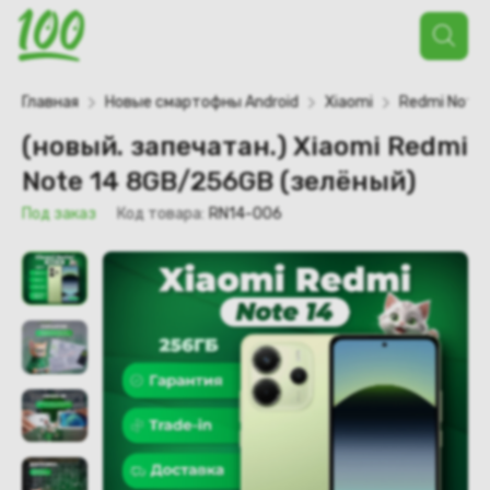
Поиск
товаров
Главная
Новые смартофны Android
Xiaomi
Redmi Note
(новый. запечатан.) Xiaomi Redmi
Note 14 8GB/256GB (зелёный)
Под заказ
Код товара:
RN14-006