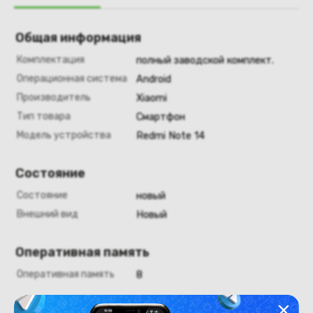
Общая информация
Комплектация
полный заводской комплект.
Операционная система
Android
Производитель
Xiaomi
Тип товара
Смартфон
Модель устройства
Redmi Note 14
Состояние
Состояние
новый
Внешний вид
Новый
Оперативная память
Оперативная память
8
Хранение данных