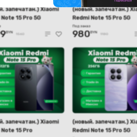
й. запечатан.) Xiaomi
(новый. запечатан.) Xi
 Note 15 Pro 5G
Redmi Note 15 Pro 5G
/256GB
8GB/512GB междунар
з
Под заказ
99
980
BYN
BYN
народная версия
версия (фиолетовый)
1560
1180
й)
й. запечатан.) Xiaomi
(новый. запечатан.) Xi
 Note 15 Pro
Redmi Note 15 Pro 5G