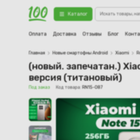
Поиск
(новый. запечатан.) Xiaomi Redm
Каталог
товаров
123 Под заказ
Оплата
Доставка
Отзывы
Блог
Конт
Главная
Новые смартофны Android
Xiaomi
R
(новый. запечатан.) Xi
версия (титановый)
Под заказ
Код товара:
RN15-087