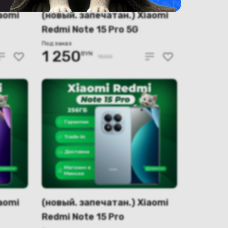
aomi
(новый. запечатан.) Xiaomi
Redmi Note 15 Pro 5G
одная
12GB/512GB международная
Под заказ
1 250
BYN
версия (черный)
1500
aomi
(новый. запечатан.) Xiaomi
Redmi Note 15 Pro