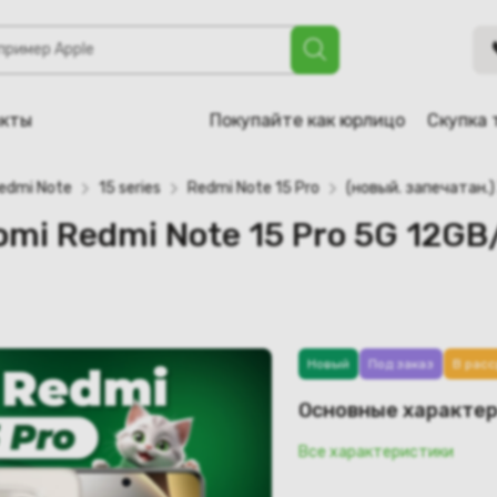
i Note 15 Pro 5G 12GB/256GB международная версия (титано
акты
Покупайте как юрлицо
Скупка 
edmi Note
15 series
Redmi Note 15 Pro
(новый. запечатан.
aomi Redmi Note 15 Pro 5G 12
Новый
Под заказ
В расс
Основные характе
Все характеристики