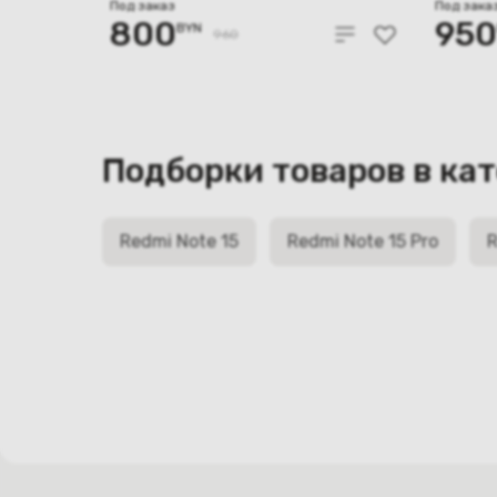
8GB/256GB международная
12GB/
Под заказ
Под зака
800
950
BYN
версия (синий)
верси
960
Подборки товаров в ка
Redmi Note 15
Redmi Note 15 Pro
R