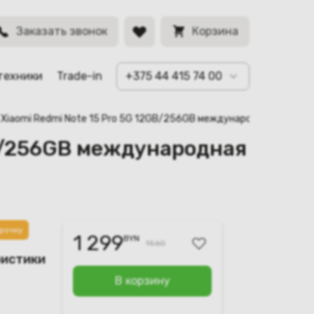
вый)
BYN
Заказать звонок
Корзина
техники
Trade-in
+375 44 415 74 00
) Xiaomi Redmi Note 15 Pro 5G 12GB/256GB международная версия
GB/256GB международная
рочку
1 299
BYN
1560
ристики
В корзину