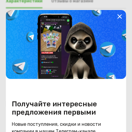
Характеристики
Отзывы о магазине
Общая информация
Производитель
HP
Тип товара
Панель с тачпадом
Состояние
Состояние
удовлетворительное
Получайте интересные
Похожие товары
предложения первыми
Новые поступления, скидки и новости
компании в нашем Телеграм-канале