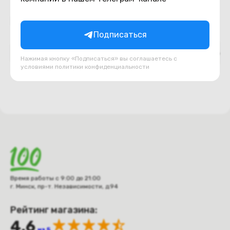
Подборки товаров в категории
Подписаться
Верх ноутбука (топкейс, палмрест)
Декоративн
Нажимая кнопку «Подписаться» вы соглашаетесь с
условиями
политики конфиденциальности
Время работы с 9:00 до 21:00
г. Минск, пр-т. Независимости, д.94
Рейтинг магазина:
4.6
из 5