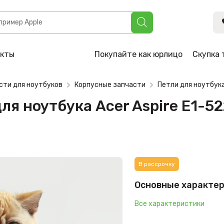
а Acer Aspire E1-522, E1-522G (AM154000A00) (левая)
акты
Покупайте как юрлицо
Скупка 
сти для ноутбуков
Корпусные запчасти
Петли для ноутбук
я ноутбука Acer Aspire E1-52
В рассрочку
Основные характе
Все характеристики