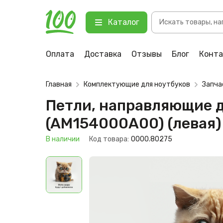
Поиск
Петли, направляющие для ноутбук
Каталог
товаров
123 В наличии
Оплата
Доставка
Отзывы
Блог
Конт
Главная
Комплектующие для ноутбуков
Запча
Петли, направляющие дл
(AM154000A00) (левая)
В наличии
Код товара:
0000.80275