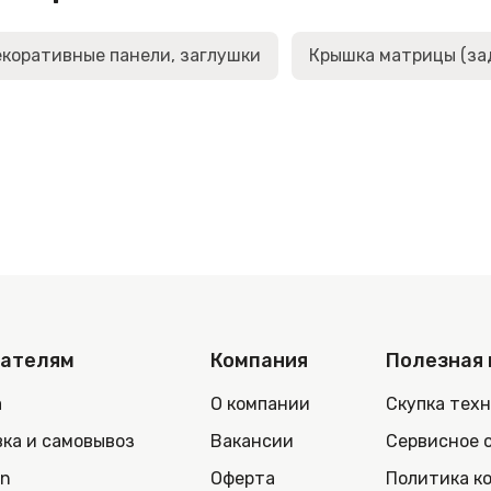
коративные панели, заглушки
Крышка матрицы (за
пателям
Компания
Полезная
а
О компании
Скупка тех
ка и самовывоз
Вакансии
Сервисное 
in
Оферта
Политика к