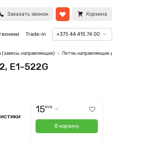
BYN
Заказать звонок
Корзина
техники
Trade-in
+375 44 415 74 00
а (завесы, направляющие)
Петли, направляющие для ноутбука A
2, E1-522G
15
BYN
17
ристики
В корзину