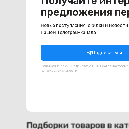
Получайте инте
Общая информация
предложения пе
Производитель
Asus
Тип товара
Петли
Новые поступления, скидки и новости
нашем Телеграм-канале
Состояние
Состояние
удовлетворительное
Подписаться
Нажимая кнопку «Подписаться» вы соглашаетесь 
конфиденциальности
Похожие товары
Подборки товаров в ка