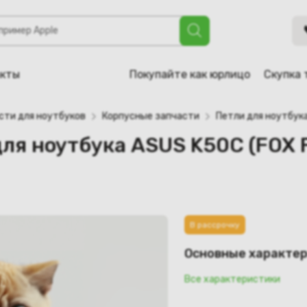
 ASUS K50C (FOX F52 15L, JAR 15 L) (левая)
акты
Покупайте как юрлицо
Скупка 
сти для ноутбуков
Корпусные запчасти
Петли для ноутбук
я ноутбука ASUS K50C (FOX F5
В рассрочку
Основные характе
Все характеристики