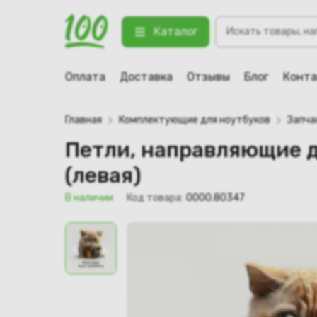
Поиск
Петли, направляющие для ноутбука
Каталог
товаров
123 В наличии
Оплата
Доставка
Отзывы
Блог
Конт
Главная
Комплектующие для ноутбуков
Запча
Петли, направляющие дл
(левая)
В наличии
Код товара:
0000.80347