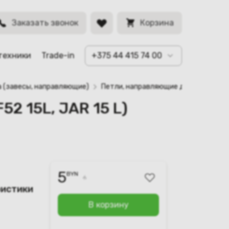
BYN
Заказать звонок
Корзина
техники
Trade-in
+375 44 415 74 00
а (завесы, направляющие)
Петли, направляющие для ноутбука AS
2 15L, JAR 15 L)
5
BYN
6
ристики
В корзину