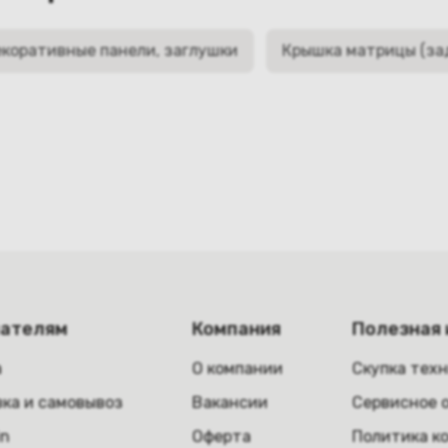
коративные панели, заглушки
Крышка матрицы (за
пателям
Компания
Полезная
а
О компании
Скупка тех
ка и самовывоз
Вакансии
Сервисное 
in
Оферта
Политика к