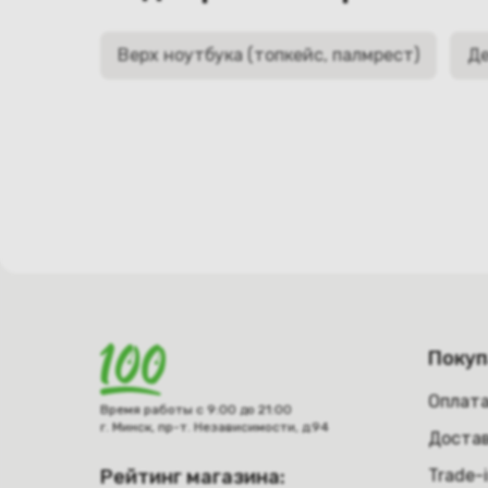
Верх ноутбука (топкейс, палмрест)
Де
Поку
Оплат
Время работы с 9:00 до 21:00
г. Минск, пр-т. Независимости, д.94
Достав
Рейтинг магазина:
Trade-