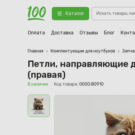
Поиск
Петли, направляющие для ноутбук
Каталог
товаров
123 В наличии
Оплата
Доставка
Отзывы
Блог
Конт
Главная
Комплектующие для ноутбуков
Запча
Петли, направляющие д
(правая)
В наличии
Код товара:
0000.80910