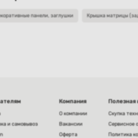
коративные панели, заглушки
Крышка матрицы (за
пателям
Компания
Полезная
а
О компании
Скупка тех
ка и самовывоз
Вакансии
Сервисное 
in
Оферта
Политика к