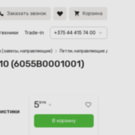
BYN
Заказать звонок
Корзина
техники
Trade-in
+375 44 415 74 00
а (завесы, направляющие)
Петли, направляющие для ноутбука 
610 (6055B0001001)
5
BYN
6
ристики
В корзину