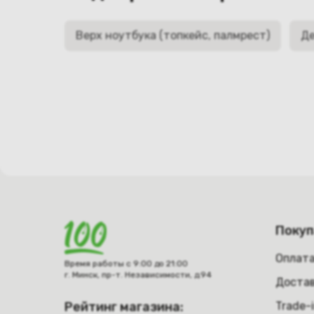
Верх ноутбука (топкейс, палмрест)
Де
Поку
Оплат
Время работы с 9:00 до 21:00
г. Минск, пр-т. Независимости, д.94
Достав
Рейтинг магазина:
Trade-