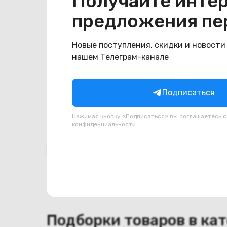
Получайте инте
Общая информация
предложения пе
Производитель
HP
Тип товара
Петли
Новые поступления, скидки и новости
нашем Телеграм-канале
Состояние
Состояние
удовлетворительное
Подписаться
Нажимая кнопку «Подписаться» вы соглашаетесь 
конфиденциальности
Похожие товары
Подборки товаров в ка