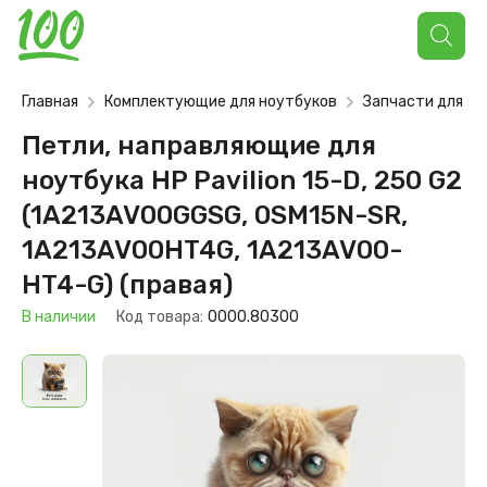
Поиск
товаров
Главная
Комплектующие для ноутбуков
Запчасти для но
Петли, направляющие для
ноутбука HP Pavilion 15-D, 250 G2
(1A213AV00GGSG, 0SM15N-SR,
1A213AV00HT4G, 1A213AV00-
HT4-G) (правая)
В наличии
Код товара:
0000.80300