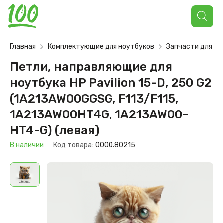
Поиск
товаров
Главная
Комплектующие для ноутбуков
Запчасти для но
Петли, направляющие для
ноутбука HP Pavilion 15-D, 250 G2
(1A213AW00GGSG, F113/F115,
1A213AW00HT4G, 1A213AW00-
HT4-G) (левая)
В наличии
Код товара:
0000.80215