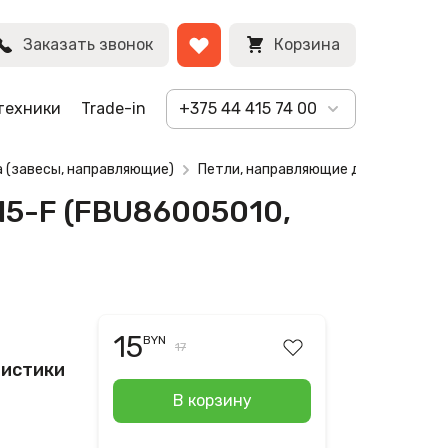
я)
BYN
Заказать звонок
Корзина
техники
Trade-in
+375 44 415 74 00
а (завесы, направляющие)
Петли, направляющие для ноутбука H
 15-F (FBU86005010,
15
BYN
17
ристики
В корзину