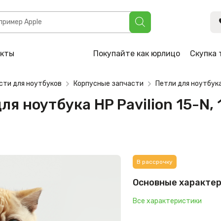
 HP Pavilion 15-N, 15-F (FBU86005010, ZFBU8600301) (лева
акты
Покупайте как юрлицо
Скупка 
сти для ноутбуков
Корпусные запчасти
Петли для ноутбук
я ноутбука HP Pavilion 15-N,
В рассрочку
Основные характе
Все характеристики