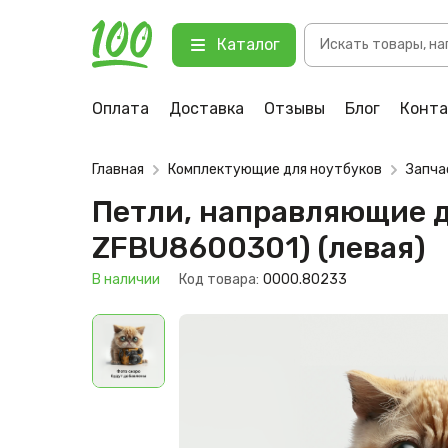
Поиск
Петли, направляющие для ноутбука
Каталог
товаров
123 В наличии
Оплата
Доставка
Отзывы
Блог
Конт
Главная
Комплектующие для ноутбуков
Запча
Петли, направляющие дл
ZFBU8600301) (левая)
В наличии
Код товара:
0000.80233