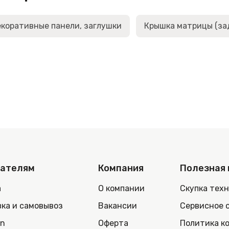
коративные панели, заглушки
Крышка матрицы (за
пателям
Компания
Полезная
а
О компании
Скупка тех
ка и самовывоз
Вакансии
Сервисное 
in
Оферта
Политика к