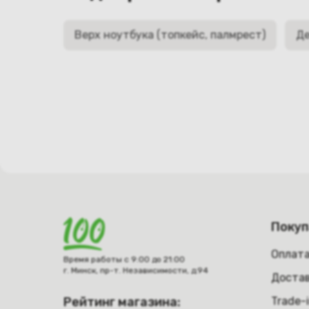
Верх ноутбука (топкейс, палмрест)
Де
Поку
Оплат
Время работы с 9:00 до 21:00
г. Минск, пр-т. Независимости, д.94
Достав
Рейтинг магазина:
Trade-