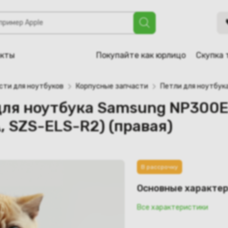
ка Samsung NP300E5A, NP300E5C, NP305E5A (BA61-01717A, 
акты
Покупайте как юрлицо
Скупка 
сти для ноутбуков
Корпусные запчасти
Петли для ноутбук
для ноутбука Samsung NP300E
, SZS-ELS-R2) (правая)
В рассрочку
Основные характе
Все характеристики