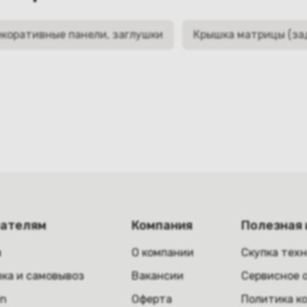
коративные панели, заглушки
Крышка матрицы (за
пателям
Компания
Полезная
а
О компании
Скупка тех
ка и самовывоз
Вакансии
Сервисное 
in
Оферта
Политика к