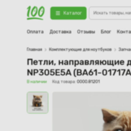
Петли, направляющие для ноутбу
Поиск
(правая)
Каталог
товаров
123 В наличии
Оплата
Доставка
Отзывы
Блог
Конт
Главная
Комплектующие для ноутбуков
Запча
Петли, направляющие 
NP305E5A (BA61-01717A
В наличии
Код товара:
0000.81201