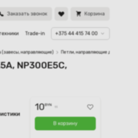
SZS-ELS-R2)
BYN
Заказать звонок
Корзина
техники
Trade-in
+375 44 415 74 00
а (завесы, направляющие)
Петли, направляющие для ноутбука 
5A, NP300E5C,
10
BYN
11
ристики
В корзину