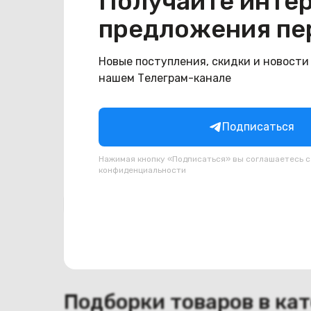
Получайте инте
Общая информация
предложения пе
Производитель
Samsung
Тип товара
Петли
Новые поступления, скидки и новости
нашем Телеграм-канале
Состояние
Состояние
удовлетворительное
Подписаться
Нажимая кнопку «Подписаться» вы соглашаетесь 
конфиденциальности
Похожие товары
Подборки товаров в ка