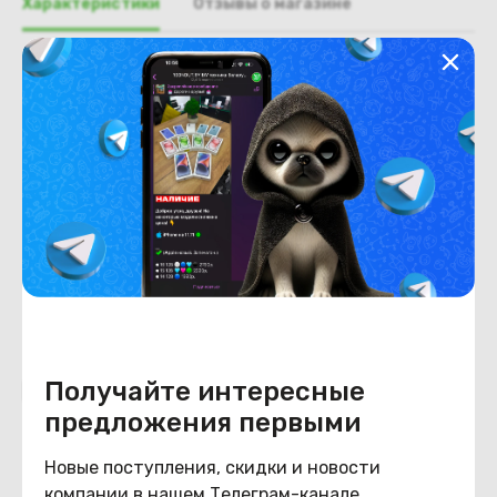
Характеристики
Отзывы о магазине
Общая информация
Производитель
HP
Тип товара
Разъем DVD привода
Состояние
Состояние
удовлетворительное
Получайте интересные
Похожие товары
предложения первыми
Новые поступления, скидки и новости
компании в нашем Телеграм-канале